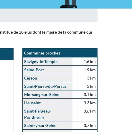
onstitué de 28 élus dont le maire de la commune qui
Communes proches
Savigny-le-Temple
1.6 km
Seine-Port
1.9 km
Cesson
3 km
Saint-Pierre-du-Perray
3 km
Morsang-sur-Seine
3.1 km
Lieusaint
3.3 km
Saint-Fargeau-
3.6 km
Ponthierry
Saintry-sur-Seine
3.7 km