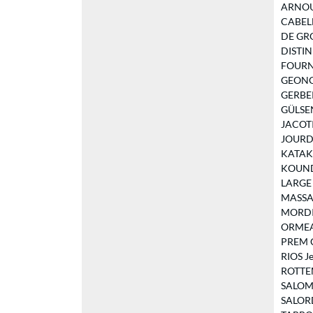
ARNOU C
CABELLO
DE GRO
DISTIN 
FOURNEL
GEONGET
GERBER 
GÜLSEN
JACOTIN
JOURDAI
KATAKO 
KOUNDO
LARGE E
MASSAM
MORDIER
ORMEAU
PREM C
RIOS Je
ROTTEM
SALOMO
SALORD 