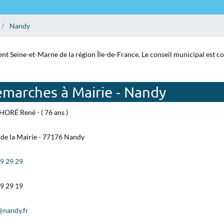
Nandy
nt Seine-et-Marne de la région Île-de-France. Le conseil municipal est c
émarches à Mairie - Nandy
ORÉ René - ( 76 ans )
 de la Mairie - 77176 Nandy
19 29 29
19 29 19
@nandy.fr