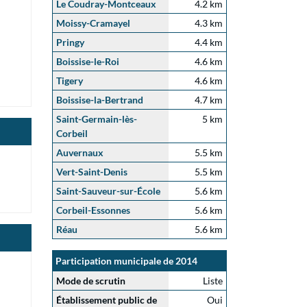
Le Coudray-Montceaux
4.2 km
Moissy-Cramayel
4.3 km
Pringy
4.4 km
Boissise-le-Roi
4.6 km
Tigery
4.6 km
Boissise-la-Bertrand
4.7 km
Saint-Germain-lès-
5 km
Corbeil
Auvernaux
5.5 km
Vert-Saint-Denis
5.5 km
Saint-Sauveur-sur-École
5.6 km
Corbeil-Essonnes
5.6 km
Réau
5.6 km
Participation municipale de 2014
Mode de scrutin
Liste
Établissement public de
Oui