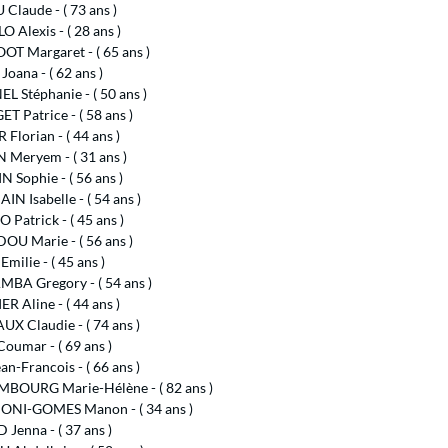
laude - ( 73 ans )
 Alexis - ( 28 ans )
OT Margaret - ( 65 ans )
Joana - ( 62 ans )
 Stéphanie - ( 50 ans )
 Patrice - ( 58 ans )
Florian - ( 44 ans )
 Meryem - ( 31 ans )
 Sophie - ( 56 ans )
N Isabelle - ( 54 ans )
Patrick - ( 45 ans )
U Marie - ( 56 ans )
milie - ( 45 ans )
BA Gregory - ( 54 ans )
 Aline - ( 44 ans )
X Claudie - ( 74 ans )
oumar - ( 69 ans )
an-Francois - ( 66 ans )
BOURG Marie-Hélène - ( 82 ans )
NI-GOMES Manon - ( 34 ans )
Jenna - ( 37 ans )