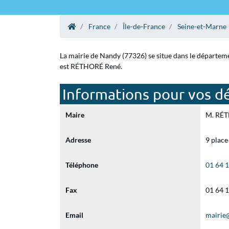
France
Île-de-France
Seine-et-Marne
La mairie de Nandy (77326) se situe dans le départeme
est RÉTHORÉ René.
Informations pour vos d
Maire
M. RÉTH
Adresse
9 place
Téléphone
01 64 
Fax
01 64 
Email
mairie