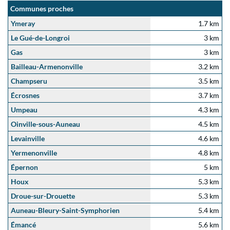
Communes proches
Ymeray
1.7 km
Le Gué-de-Longroi
3 km
Gas
3 km
Bailleau-Armenonville
3.2 km
Champseru
3.5 km
Écrosnes
3.7 km
Umpeau
4.3 km
Oinville-sous-Auneau
4.5 km
Levainville
4.6 km
Yermenonville
4.8 km
Épernon
5 km
Houx
5.3 km
Droue-sur-Drouette
5.3 km
Auneau-Bleury-Saint-Symphorien
5.4 km
Émancé
5.6 km