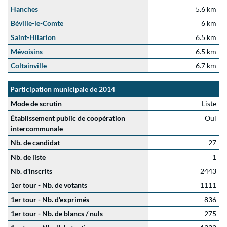
Hanches
5.6 km
Béville-le-Comte
6 km
Saint-Hilarion
6.5 km
Mévoisins
6.5 km
Coltainville
6.7 km
Participation municipale de 2014
Mode de scrutin
Liste
Établissement public de coopération
Oui
intercommunale
Nb. de candidat
27
Nb. de liste
1
Nb. d'inscrits
2443
1er tour - Nb. de votants
1111
1er tour - Nb. d'exprimés
836
1er tour - Nb. de blancs / nuls
275