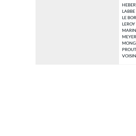
HEBERT
LABBE J
LE BORG
LEROY M
MARIN S
MEYER 
MONGIN 
PROUTH
VOISIN 