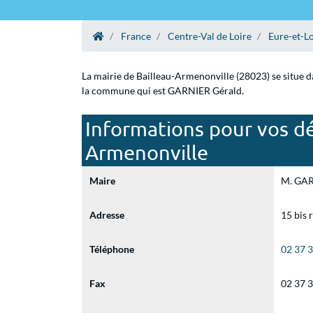
France
Centre-Val de Loire
Eure-et-Lo
La mairie de Bailleau-Armenonville (28023) se situe da
la commune qui est GARNIER Gérald.
Informations pour vos dé
Armenonville
Maire
M. GARN
Adresse
15 bis 
Téléphone
02 37 
Fax
02 37 