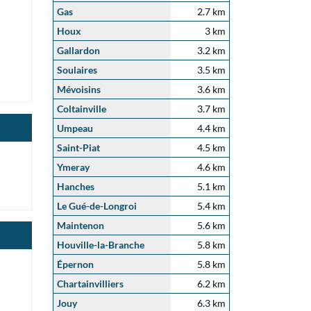
Gas
2.7 km
Houx
3 km
Gallardon
3.2 km
Soulaires
3.5 km
Mévoisins
3.6 km
Coltainville
3.7 km
Umpeau
4.4 km
Saint-Piat
4.5 km
Ymeray
4.6 km
Hanches
5.1 km
Le Gué-de-Longroi
5.4 km
Maintenon
5.6 km
Houville-la-Branche
5.8 km
Épernon
5.8 km
Chartainvilliers
6.2 km
Jouy
6.3 km