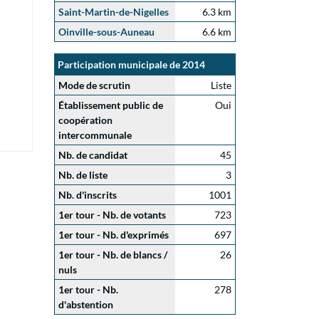
Saint-Martin-de-Nigelles
6.3 km
Oinville-sous-Auneau
6.6 km
Participation municipale de 2014
Mode de scrutin
Liste
Établissement public de
Oui
coopération
intercommunale
Nb. de candidat
45
Nb. de liste
3
Nb. d'inscrits
1001
1er tour - Nb. de votants
723
1er tour - Nb. d'exprimés
697
1er tour - Nb. de blancs /
26
nuls
1er tour - Nb.
278
d'abstention