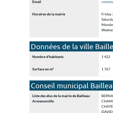
Email
commun
Horaires de la mairie
Friday
Saturd
Monday
Wednes
Données de la ville Bail
Nombre d'habitants
1 422
Surface en m²
1 767
Conseil municipal Baille
Liste des élus de la mairie de Bailleau-
BERNAR
Armenonville
CHAMPI
CHATENE
DAVID J