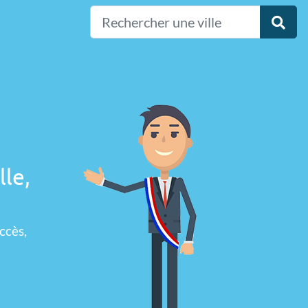
lle,
ccès,