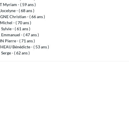
 Myriam - ( 59 ans )
ocelyne - ( 68 ans )
NE Christian - ( 66 ans )
ichel - ( 70 ans )
ylvie - ( 61 ans )
Emmanuel - ( 47 ans )
Pierre - ( 71 ans )
EAU Bénédicte - ( 53 ans )
Serge - ( 62 ans )