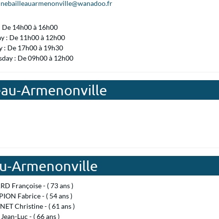
ebailleauarmenonville@wanadoo.fr
 : De 14h00 à 16h00
ay : De 11h00 à 12h00
 : De 17h00 à 19h30
day : De 09h00 à 12h00
leau-Armenonville
au-Armenonville
D Françoise - ( 73 ans )
ON Fabrice - ( 54 ans )
T Christine - ( 61 ans )
ean-Luc - ( 66 ans )