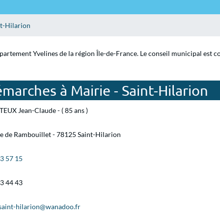
t-Hilarion
épartement Yvelines de la région Île-de-France. Le conseil municipal est 
marches à Mairie - Saint-Hilarion
EUX Jean-Claude - ( 85 ans )
e de Rambouillet - 78125 Saint-Hilarion
83 57 15
83 44 43
.saint-hilarion@wanadoo.fr