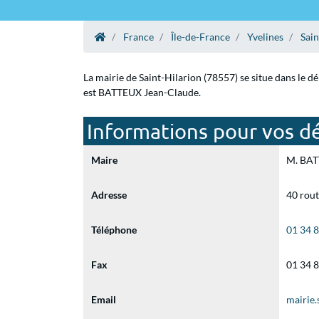
France
Île-de-France
Yvelines
Sain
La mairie de Saint-Hilarion (78557) se situe dans le d
est BATTEUX Jean-Claude.
Informations pour vos dé
Maire
M. BATT
Adresse
40 rout
Téléphone
01 34 
Fax
01 34 
Email
mairie