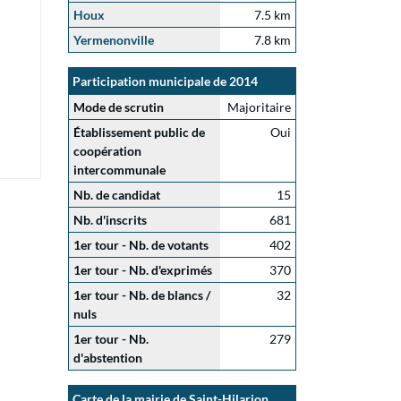
Houx
7.5 km
Yermenonville
7.8 km
Participation municipale de 2014
Mode de scrutin
Majoritaire
Établissement public de
Oui
coopération
intercommunale
Nb. de candidat
15
Nb. d'inscrits
681
1er tour - Nb. de votants
402
1er tour - Nb. d'exprimés
370
1er tour - Nb. de blancs /
32
nuls
1er tour - Nb.
279
d'abstention
Carte de la mairie de Saint-Hilarion