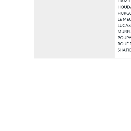
HAMIDA
HOUDAYE
HURGON
LE MEUR
LUCASSO
MUREL B
POUPARD
ROUÉ Fr
SHAFIE