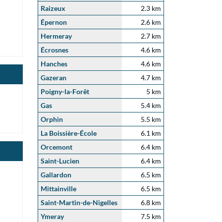
Raizeux
2.3 km
Épernon
2.6 km
Hermeray
2.7 km
Écrosnes
4.6 km
Hanches
4.6 km
Gazeran
4.7 km
Poigny-la-Forêt
5 km
Gas
5.4 km
Orphin
5.5 km
La Boissière-École
6.1 km
Orcemont
6.4 km
Saint-Lucien
6.4 km
Gallardon
6.5 km
Mittainville
6.5 km
Saint-Martin-de-Nigelles
6.8 km
Ymeray
7.5 km