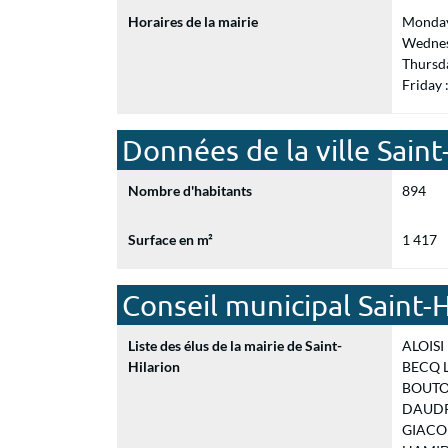
Horaires de la mairie
Monday
Wednes
Thursd
Friday
Données de la ville Saint
Nombre d'habitants
894
Surface en m²
1 417
Conseil municipal Saint-H
Liste des élus de la mairie de Saint-
ALOISI 
Hilarion
BECQ La
BOUTOU
DAUDRÉ
GIACOM