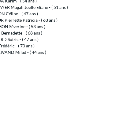
 Karim - ( 54 ans )
R Magali Joëlle Eliane - ( 51 ans )
 Céline - ( 47 ans )
 Pierrette Patricia - ( 63 ans )
N Séverine - ( 53 ans )
ernadette - ( 68 ans )
 Soizic - ( 47 ans )
édéric - ( 70 ans )
IVAND Milad - ( 44 ans )