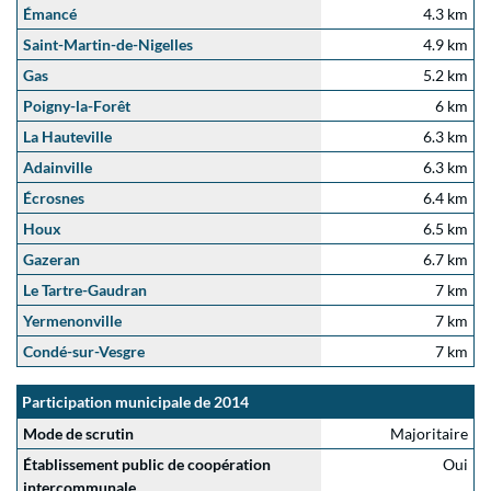
Émancé
4.3 km
Saint-Martin-de-Nigelles
4.9 km
Gas
5.2 km
Poigny-la-Forêt
6 km
La Hauteville
6.3 km
Adainville
6.3 km
Écrosnes
6.4 km
Houx
6.5 km
Gazeran
6.7 km
Le Tartre-Gaudran
7 km
Yermenonville
7 km
Condé-sur-Vesgre
7 km
Participation municipale de 2014
Mode de scrutin
Majoritaire
Établissement public de coopération
Oui
intercommunale