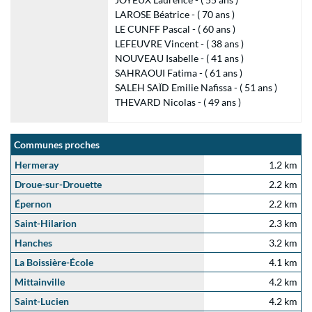
LAROSE Béatrice - ( 70 ans )
LE CUNFF Pascal - ( 60 ans )
LEFEUVRE Vincent - ( 38 ans )
NOUVEAU Isabelle - ( 41 ans )
SAHRAOUI Fatima - ( 61 ans )
SALEH SAÏD Emilie Nafissa - ( 51 ans )
THEVARD Nicolas - ( 49 ans )
Communes proches
Hermeray
1.2 km
Droue-sur-Drouette
2.2 km
Épernon
2.2 km
Saint-Hilarion
2.3 km
Hanches
3.2 km
La Boissière-École
4.1 km
Mittainville
4.2 km
Saint-Lucien
4.2 km