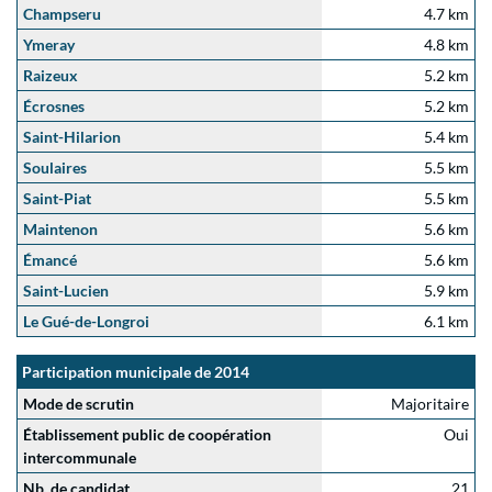
Champseru
4.7 km
Ymeray
4.8 km
Raizeux
5.2 km
Écrosnes
5.2 km
Saint-Hilarion
5.4 km
Soulaires
5.5 km
Saint-Piat
5.5 km
Maintenon
5.6 km
Émancé
5.6 km
Saint-Lucien
5.9 km
Le Gué-de-Longroi
6.1 km
Participation municipale de 2014
Mode de scrutin
Majoritaire
Établissement public de coopération
Oui
intercommunale
Nb. de candidat
21