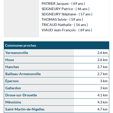
PATRIER Jacques - ( 69 ans )
SEIGNEURY Patrice - ( 46 ans )
SEIGNEURY Stéphane - ( 57 ans )
THOMAS Sylvie - ( 59 ans )
TRICAUD Nathalie - ( 56 ans )
VIAUD Jean-François - ( 69 ans )
Communes proches
Yermenonville
2.6 km
Houx
2.6 km
Hanches
2.7 km
Bailleau-Armenonville
2.7 km
Épernon
3 km
Gallardon
3 km
Droue-sur-Drouette
4.1 km
Mévoisins
4.3 km
Saint-Martin-de-Nigelles
4.7 km