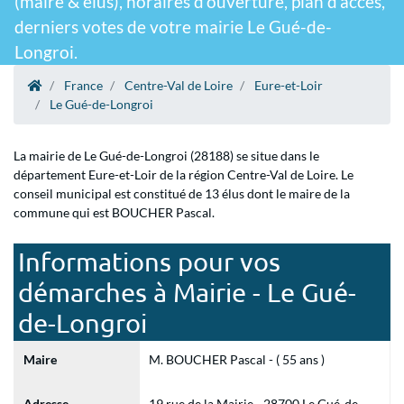
(maire & élus), horaires d'ouverture, plan d'accès,
derniers votes de votre mairie Le Gué-de-
Longroi.
France
Centre-Val de Loire
Eure-et-Loir
Le Gué-de-Longroi
La mairie de Le Gué-de-Longroi (28188) se situe dans le
département Eure-et-Loir de la région Centre-Val de Loire. Le
conseil municipal est constitué de 13 élus dont le maire de la
commune qui est BOUCHER Pascal.
Informations pour vos
démarches à Mairie - Le Gué-
de-Longroi
Maire
M. BOUCHER Pascal - ( 55 ans )
Adresse
19 rue de la Mairie - 28700 Le Gué-de-