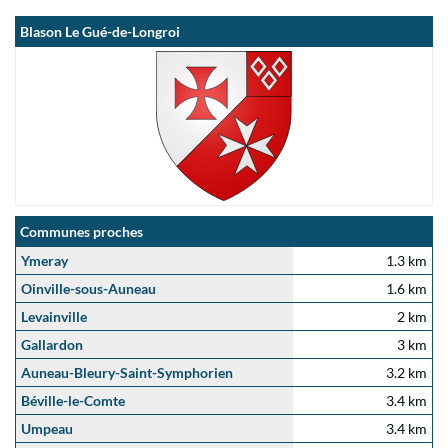
Blason Le Gué-de-Longroi
Communes proches
Ymeray
1.3 km
Oinville-sous-Auneau
1.6 km
Levainville
2 km
Gallardon
3 km
Auneau-Bleury-Saint-Symphorien
3.2 km
Béville-le-Comte
3.4 km
Umpeau
3.4 km