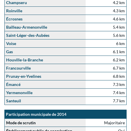
Champseru
4.2 km
Roinville
4.3 km
Écrosnes
4.6 km
Bailleau-Armenonville
5.4 km
Saint-Léger-des-Aubées
5.6 km
Voise
6 km
Gas
6.1 km
Houville-la-Branche
6.2 km
Francourville
6.7 km
Prunay-en-Yvelines
6.8 km
Émancé
7.3 km
Yermenonville
7.4 km
Santeuil
7.7 km
Participation municipale de 2014
Mode de scrutin
Majoritaire
Établissement public de coopération
Oui