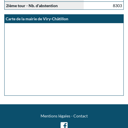
2ième tour - Nb. d'abstention
8303
Carte de la mairie de Viry-Châtillon
Mentions légales
-
Contact