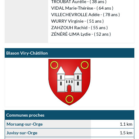
TROUBAT Aurélie - ( 38 ans )
VIDAL Marie-Thérèse - ( 64 ans )
VILLECHEVROLLE Adèle - ( 78 ans )
WURRY Virginie - ( 51 ans )
ZAHZOUH Rachid - ( 55 ans )
ZÉNÉRÉ-LIMA Lydie - ( 52 ans )
Blason Viry-Châtillon
Communes proches
Morsang-sur-Orge
1.1 km
Juvisy-sur-Orge
1.5 km