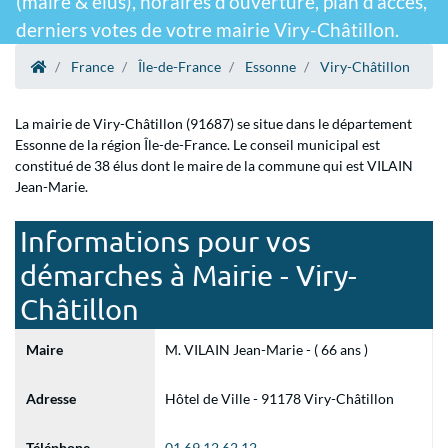
(maire & élus), horaires d'ouverture, plan d'accès,
derniers votes de votre mairie Viry-Châtillon.
France
Île-de-France
Essonne
Viry-Châtillon
La mairie de Viry-Châtillon (91687) se situe dans le département
Essonne de la région Île-de-France. Le conseil municipal est
constitué de 38 élus dont le maire de la commune qui est VILAIN
Jean-Marie.
Informations pour vos
démarches à Mairie - Viry-
Châtillon
Maire
M. VILAIN Jean-Marie - ( 66 ans )
Adresse
Hôtel de Ville - 91178 Viry-Châtillon
Téléphone
01 69 12 62 12