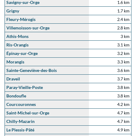
Savigny-sur-Orge
1.6 km
Grigny
1.7 km
Fleury-Mérogis
2.4 km
Villemoisson-sur-Orge
2.8 km
Athis-Mons
3 km
Ris-Orangis
3.1 km
Épinay-sur-Orge
3.2 km
Morangis
3.3 km
Sainte-Geneviève-des-Bois
3.6 km
Draveil
3.7 km
Paray-Vieille-Poste
3.8 km
Bondoufle
3.8 km
Courcouronnes
4.2 km
Saint-Michel-sur-Orge
4.7 km
Chilly-Mazarin
4.7 km
Le Plessis-Pâté
4.9 km