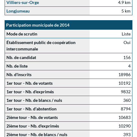
Villiers-sur-Orge
4.9 km
Longjumeau
5 km
Participation municipale de 2014
Mode de scrutin
Liste
Établissement public de coopération
Oui
intercommunale
Nb. de candidat
156
Nb. de liste
4
Nb. d'inscrits
18986
1er tour - Nb. de votants
10192
1er tour - Nb. d'exprimés
9832
1er tour - Nb. de blancs / nuls
360
1er tour - Nb. d'abstention
8794
2ième tour - Nb. de votants
10683
2ième tour - Nb. d'exprimés
10290
2ième tour - Nb. de blancs / nuls
393