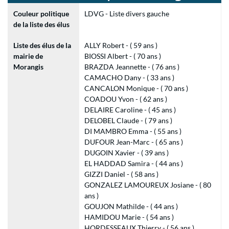
Couleur politique
LDVG - Liste divers gauche
de la liste des élus
Liste des élus de la
ALLY Robert - ( 59 ans )
mairie de
BIOSSI Albert - ( 70 ans )
Morangis
BRAZDA Jeannette - ( 76 ans )
CAMACHO Dany - ( 33 ans )
CANCALON Monique - ( 70 ans )
COADOU Yvon - ( 62 ans )
DELAIRE Caroline - ( 45 ans )
DELOBEL Claude - ( 79 ans )
DI MAMBRO Emma - ( 55 ans )
DUFOUR Jean-Marc - ( 65 ans )
DUGOIN Xavier - ( 39 ans )
EL HADDAD Samira - ( 44 ans )
GIZZI Daniel - ( 58 ans )
GONZALEZ LAMOUREUX Josiane - ( 80
ans )
GOUJON Mathilde - ( 44 ans )
HAMIDOU Marie - ( 54 ans )
HORDESSEAUX Thierry - ( 56 ans )