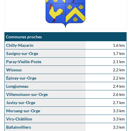
Communes proches
Chilly-Mazarin
1.6 km
Savigny-sur-Orge
1.7 km
Paray-Vieille-Poste
2.1 km
Wissous
2.2 km
Épinay-sur-Orge
2.2 km
Longjumeau
2.4 km
Villemoisson-sur-Orge
2.6 km
Juvisy-sur-Orge
2.7 km
Morsang-sur-Orge
3.3 km
Viry-Châtillon
3.3 km
Ballainvilliers
3.3 km