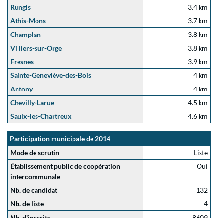
Rungis
3.4 km
Athis-Mons
3.7 km
Champlan
3.8 km
Villiers-sur-Orge
3.8 km
Fresnes
3.9 km
Sainte-Geneviève-des-Bois
4 km
Antony
4 km
Chevilly-Larue
4.5 km
Saulx-les-Chartreux
4.6 km
Participation municipale de 2014
Mode de scrutin
Liste
Établissement public de coopération
Oui
intercommunale
Nb. de candidat
132
Nb. de liste
4
Nb. d'inscrits
8609