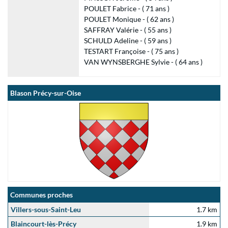
POULET Fabrice - ( 71 ans )
POULET Monique - ( 62 ans )
SAFFRAY Valérie - ( 55 ans )
SCHULD Adeline - ( 59 ans )
TESTART Françoise - ( 75 ans )
VAN WYNSBERGHE Sylvie - ( 64 ans )
Blason Précy-sur-Oise
Communes proches
Villers-sous-Saint-Leu
1.7 km
Blaincourt-lès-Précy
1.9 km