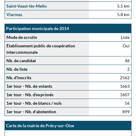
Saint-Vaast-lès-Mello
5.5 km
Viarmes
5.8 km
Participation municipale de 2014
Mode de scrutin
Liste
Établissement public de coopération
Oui
intercommunale
Nb. de candidat
46
Nb. de liste
2
Nb. d'inscrits
2562
1er tour - Nb. de votants
1663
1er tour - Nb. d'exprimés
1607
1er tour - Nb. de blancs / nuls
56
1er tour - Nb. d'abstention
899
Carte de la mairie de Précy-sur-Oise