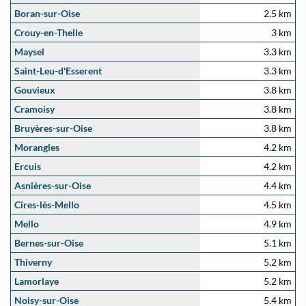
Boran-sur-Oise
2.5 km
Crouy-en-Thelle
3 km
Maysel
3.3 km
Saint-Leu-d'Esserent
3.3 km
Gouvieux
3.8 km
Cramoisy
3.8 km
Bruyères-sur-Oise
3.8 km
Morangles
4.2 km
Ercuis
4.2 km
Asnières-sur-Oise
4.4 km
Cires-lès-Mello
4.5 km
Mello
4.9 km
Bernes-sur-Oise
5.1 km
Thiverny
5.2 km
Lamorlaye
5.2 km
Noisy-sur-Oise
5.4 km