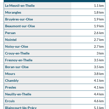
Le Mesnil-en-Thelle
1.1 km
Morangles
1.8 km
Bruyères-sur-Oise
1.9 km
Beaumont-sur-Oise
1.9 km
Persan
2.6 km
Nointel
2.7 km
Noisy-sur-Oise
2.7 km
Crouy-en-Thelle
3 km
Fresnoy-en-Thelle
3.5 km
Boran-sur-Oise
3.5 km
Mours
3.8 km
Chambly
4.1 km
Presles
4.1 km
Neuilly-en-Thelle
4.4 km
Ercuis
4.6 km
Blaincourt-lès-Précy
5.1 km