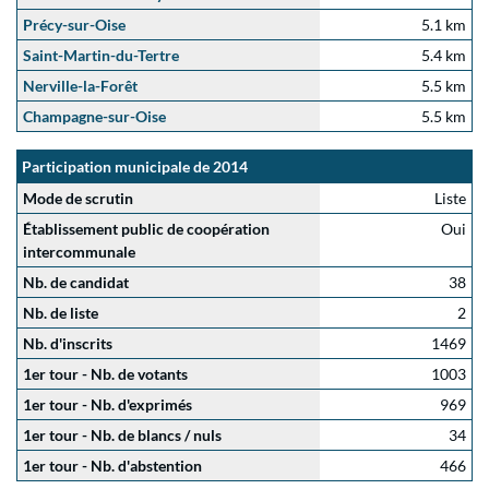
Précy-sur-Oise
5.1 km
Saint-Martin-du-Tertre
5.4 km
Nerville-la-Forêt
5.5 km
Champagne-sur-Oise
5.5 km
Participation municipale de 2014
Mode de scrutin
Liste
Établissement public de coopération
Oui
intercommunale
Nb. de candidat
38
Nb. de liste
2
Nb. d'inscrits
1469
1er tour - Nb. de votants
1003
1er tour - Nb. d'exprimés
969
1er tour - Nb. de blancs / nuls
34
1er tour - Nb. d'abstention
466