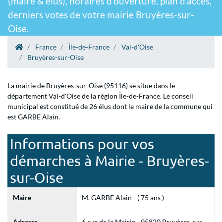
(maire & élus), horaires d'ouverture, plan d'accès,
derniers votes de votre mairie Bruyères-sur-
Oise.
France
Île-de-France
Val-d'Oise
Bruyères-sur-Oise
La mairie de Bruyères-sur-Oise (95116) se situe dans le
département Val-d'Oise de la région Île-de-France. Le conseil
municipal est constitué de 26 élus dont le maire de la commune qui
est GARBE Alain.
Informations pour vos
démarches à Mairie - Bruyères-
sur-Oise
Maire
M. GARBE Alain - ( 75 ans )
Adresse
6 rue de la Mairie - 95820 Bruyères-sur-