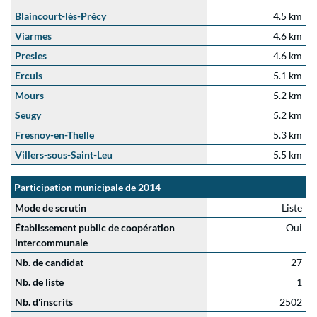
Blaincourt-lès-Précy
4.5 km
Viarmes
4.6 km
Presles
4.6 km
Ercuis
5.1 km
Mours
5.2 km
Seugy
5.2 km
Fresnoy-en-Thelle
5.3 km
Villers-sous-Saint-Leu
5.5 km
Participation municipale de 2014
Mode de scrutin
Liste
Établissement public de coopération
Oui
intercommunale
Nb. de candidat
27
Nb. de liste
1
Nb. d'inscrits
2502