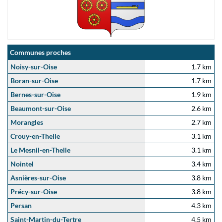
Communes proches
Noisy-sur-Oise
1.7 km
Boran-sur-Oise
1.7 km
Bernes-sur-Oise
1.9 km
Beaumont-sur-Oise
2.6 km
Morangles
2.7 km
Crouy-en-Thelle
3.1 km
Le Mesnil-en-Thelle
3.1 km
Nointel
3.4 km
Asnières-sur-Oise
3.8 km
Précy-sur-Oise
3.8 km
Persan
4.3 km
Saint-Martin-du-Tertre
4.5 km