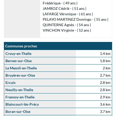
Frédérique - ( 49 ans )
JAMROZ Cédrik - ( 51 ans )
LAFARGE Véronique - ( 61 ans )
PELAYO MARTINEZ Domingo - ( 55 ans )
QUINTERNE Agnès - ( 54 ans )
VINCHON Virginie - ( 52 ans )
Communes proches
Crouy-en-Thelle
1.4 km
Bernes-sur-Oise
1.8 km
Le Mesnil-en-Thelle
2 km
Bruyères-sur-Oise
2.7 km
Ercuis
2.8 km
Neuilly-en-Thelle
2.8 km
Fresnoy-en-Thelle
2.9 km
Blaincourt-lès-Précy
3.6 km
Boran-sur-Oise
3.7 km