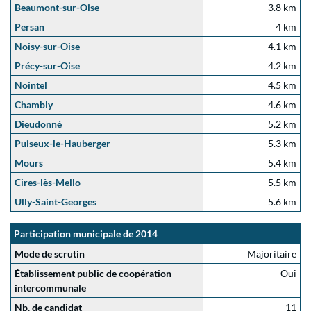
Beaumont-sur-Oise
3.8 km
Persan
4 km
Noisy-sur-Oise
4.1 km
Précy-sur-Oise
4.2 km
Nointel
4.5 km
Chambly
4.6 km
Dieudonné
5.2 km
Puiseux-le-Hauberger
5.3 km
Mours
5.4 km
Cires-lès-Mello
5.5 km
Ully-Saint-Georges
5.6 km
Participation municipale de 2014
Mode de scrutin
Majoritaire
Établissement public de coopération
Oui
intercommunale
Nb. de candidat
11