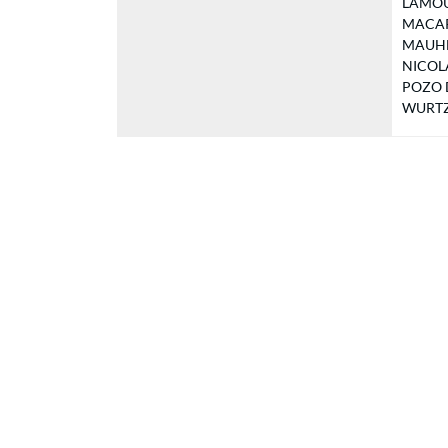
LAMOUR
MACART
MAUHE N
NICOLAS
POZO De
WURTZ P