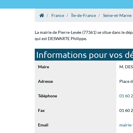
France
Île-de-France
Seine-et-Marne
La mairie de Pierre-Levée (77361) se situe dans le dé
qui est DESWARTE Philippe.
Informations pour vos dé
Maire
M. DESW
Adresse
Place d
Téléphone
01 60 
Fax
01 60 
Email
mairie