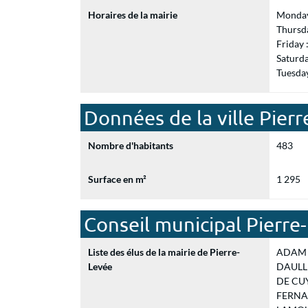
Horaires de la mairie
Monday
Thursd
Friday
Saturd
Tuesda
Données de la ville Pier
Nombre d'habitants
483
Surface en m²
1 295
Conseil municipal Pierre
Liste des élus de la mairie de Pierre-
ADAM Da
Levée
DAULLE 
DE CUYP
FERNAN