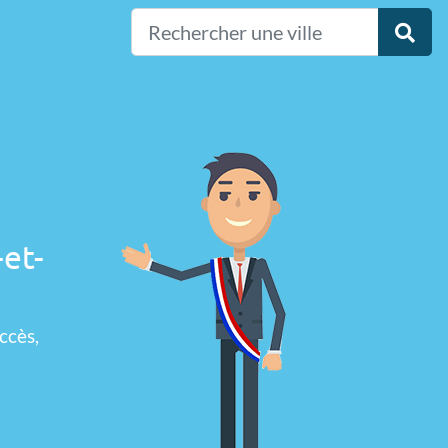
-et-
ccès,