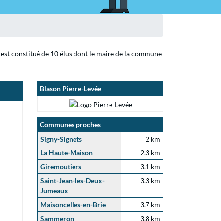
l est constitué de 10 élus dont le maire de la commune
Blason Pierre-Levée
Communes proches
Signy-Signets
2 km
La Haute-Maison
2.3 km
Giremoutiers
3.1 km
Saint-Jean-les-Deux-
3.3 km
Jumeaux
Maisoncelles-en-Brie
3.7 km
Sammeron
3.8 km