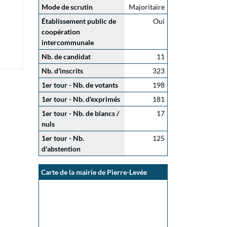
Mode de scrutin
Majoritaire
Établissement public de
Oui
coopération
intercommunale
Nb. de candidat
11
Nb. d'inscrits
323
1er tour - Nb. de votants
198
1er tour - Nb. d'exprimés
181
1er tour - Nb. de blancs /
17
nuls
1er tour - Nb.
125
d'abstention
Carte de la mairie de Pierre-Levée