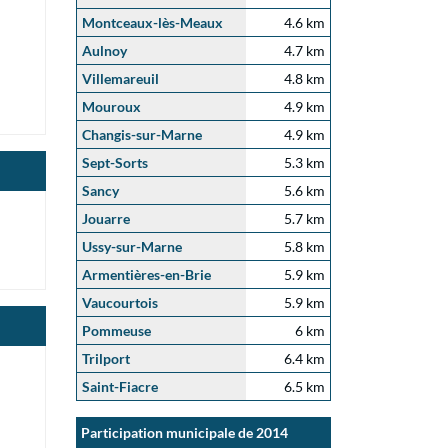
Montceaux-lès-Meaux
4.6 km
Aulnoy
4.7 km
Villemareuil
4.8 km
Mouroux
4.9 km
Changis-sur-Marne
4.9 km
Sept-Sorts
5.3 km
Sancy
5.6 km
Jouarre
5.7 km
Ussy-sur-Marne
5.8 km
Armentières-en-Brie
5.9 km
Vaucourtois
5.9 km
Pommeuse
6 km
Trilport
6.4 km
Saint-Fiacre
6.5 km
Participation municipale de 2014