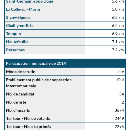
Saint-Germain-sous-Doue
5.6 km
La Celle-sur-Morin
5.8 km
Signy-Signets
6.2 km
Chailly-en-Brie
6.2 km
Touquin
6.9 km
Hautefeuille
7.1 km
Pézarches
7.2 km
Participation municipale de 2014
Mode de scrutin
Liste
Établissement public de coopération
Oui
intercommunale
Nb. de candidat
54
Nb. de liste
2
Nb. d'inscrits
3674
1er tour - Nb. de votants
2449
1er tour - Nb. d'exprimés
2295