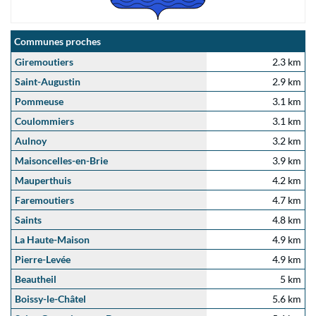
Communes proches
Giremoutiers
2.3 km
Saint-Augustin
2.9 km
Pommeuse
3.1 km
Coulommiers
3.1 km
Aulnoy
3.2 km
Maisoncelles-en-Brie
3.9 km
Mauperthuis
4.2 km
Faremoutiers
4.7 km
Saints
4.8 km
La Haute-Maison
4.9 km
Pierre-Levée
4.9 km
Beautheil
5 km
Boissy-le-Châtel
5.6 km