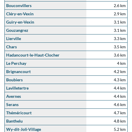
Bouconvillers
2.6 km
Cléry-en-Vexin
2.9 km
Guiry-en-Vexin
3.1 km
Gouzangrez
3.1 km
Lierville
3.3 km
Chars
3.5 km
Hadancourt-le-Haut-Clocher
3.6 km
Le Perchay
4 km
Brignancourt
4.2 km
Boubiers
4.3 km
Lavilletertre
4.4 km
Avernes
4.4 km
Serans
4.6 km
Théméricourt
4.7 km
Banthelu
4.8 km
Wy-dit-Joli-Village
5.2 km