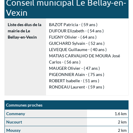
Conseil municipal Le Bellay-en-
Vexin
Liste des élus de la
BAZOT Patricia - ( 59 ans )
mairie de Le
DUFOUR Elizabeth - ( 54 ans )
Bellay-en-Vexin
FLIGNY Olivier - ( 64 ans )
GUICHARD Sylvain - ( 52 ans )
LEVEQUE Guillaume - ( 40 ans )
MATIAS CARVALHO DE MOURA José
Carlos - ( 56 ans )
MAUGER Olivier - ( 47 ans )
PIGEONNIER Alain - ( 75 ans )
ROBERT Isabelle - ( 51 ans )
RONDEAU Laurent - ( 59 ans )
Communes proches
Commeny
1.6 km
Nucourt
2 km
Moussy
2 km