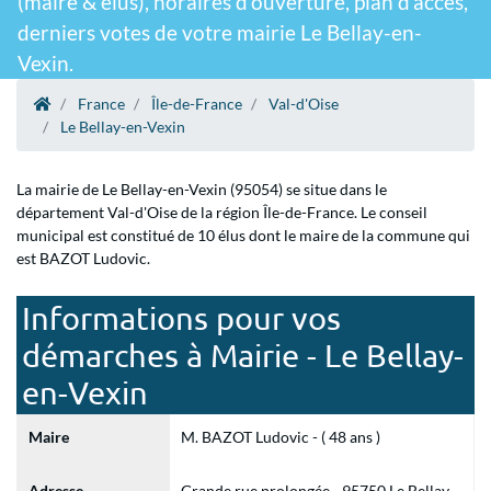
(maire & élus), horaires d'ouverture, plan d'accès,
derniers votes de votre mairie Le Bellay-en-
Vexin.
France
Île-de-France
Val-d'Oise
Le Bellay-en-Vexin
La mairie de Le Bellay-en-Vexin (95054) se situe dans le
département Val-d'Oise de la région Île-de-France. Le conseil
municipal est constitué de 10 élus dont le maire de la commune qui
est BAZOT Ludovic.
Informations pour vos
démarches à Mairie - Le Bellay-
en-Vexin
Maire
M. BAZOT Ludovic - ( 48 ans )
Adresse
Grande rue prolongée - 95750 Le Bellay-