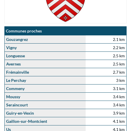
Communes proches
Gouzangrez
2.1 km
Vigny
2.2 km
Longuesse
2.5 km
Avernes
2.5 km
Frémainville
2.7 km
Le Perchay
3 km
Commeny
3.1 km
Moussy
3.4 km
Seraincourt
3.4 km
Guiry-en-Vexin
3.9 km
Gaillon-sur-Montcient
4.1 km
Us
4.1 km