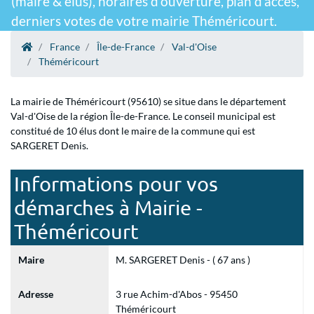
(maire & élus), horaires d'ouverture, plan d'accès,
derniers votes de votre mairie Théméricourt.
France
Île-de-France
Val-d'Oise
Théméricourt
La mairie de Théméricourt (95610) se situe dans le département
Val-d'Oise de la région Île-de-France. Le conseil municipal est
constitué de 10 élus dont le maire de la commune qui est
SARGERET Denis.
Informations pour vos
démarches à Mairie -
Théméricourt
Maire
M. SARGERET Denis - ( 67 ans )
Adresse
3 rue Achim-d'Abos - 95450
Théméricourt