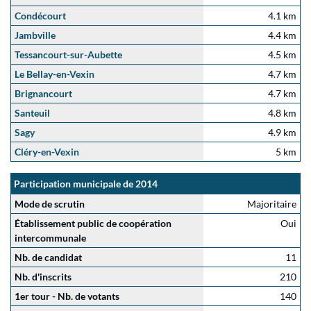
Condécourt
4.1 km
Jambville
4.4 km
Tessancourt-sur-Aubette
4.5 km
Le Bellay-en-Vexin
4.7 km
Brignancourt
4.7 km
Santeuil
4.8 km
Sagy
4.9 km
Cléry-en-Vexin
5 km
Participation municipale de 2014
Mode de scrutin
Majoritaire
Établissement public de coopération
Oui
intercommunale
Nb. de candidat
11
Nb. d'inscrits
210
1er tour - Nb. de votants
140