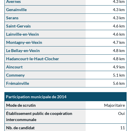
Avernes
4.3 km
Genainville
4.3 km
Serans
4.3 km
Saint-Gervais
4.6 km
Lainville-en-Vexin
4.6 km
Montagny-en-Vexin
4.7 km
Le Bellay-en-Vexin
4.8 km
Hadancourt-le-Haut-Clocher
4.8 km
Aincourt
4.9 km
Commeny
5.1 km
Frémainville
5.6 km
Participation municipale de 2014
Mode de scrutin
Majoritaire
Établissement public de coopération
Oui
intercommunale
Nb. de candidat
11