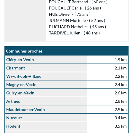
FOUCAULT Bertrand - ( 60 ans )
FOUCAULT Carla - ( 26 ans )
HUE Olivier - ( 75 ans )
JULMANN Murielle - ( 52 ans )
PLICHARD Nathalie - ( 45 ans )
TARDIVEL Julien - ( 48 ans )
Communes proches
Cléry-en-Vexin
1.9 km
Charmont
2.1 km
Wy-dit-Joli-Village
2.2 km
Magny-en-Vexin
2.4 km
Guiry-en-Vexin
2.6 km
Arthies
2.8 km
Maudétour-en-Vexin
2.9 km
Nucourt
3.4 km
Hodent
3.5 km