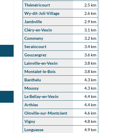
Théméricourt
2.5 km
Wy-dit-Joli-Village
2.6 km
Jambville
2.9 km
Cléry-en-Vexin
3.1 km
Commeny
3.2 km
Seraincourt
3.4 km
Gouzangrez
3.6 km
Lainville-en-Vexin
3.8 km
Montalet-le-Bois
3.8 km
Banthelu
4.3 km
Moussy
4.3 km
Le Bellay-en-Vexin
4.4 km
Arthies
4.4 km
Oinville-sur-Montcient
4.6 km
Vigny
4.8 km
Longuesse
4.9 km