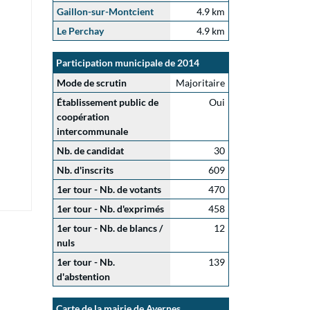
Gaillon-sur-Montcient
4.9 km
Le Perchay
4.9 km
Participation municipale de 2014
Mode de scrutin
Majoritaire
Établissement public de
Oui
coopération
intercommunale
Nb. de candidat
30
Nb. d'inscrits
609
1er tour - Nb. de votants
470
1er tour - Nb. d'exprimés
458
1er tour - Nb. de blancs /
12
nuls
1er tour - Nb.
139
d'abstention
Carte de la mairie de Avernes