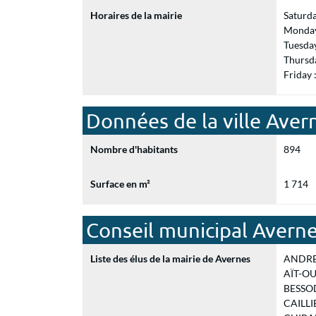
Horaires de la mairie
Saturd
Monday
Tuesda
Thursd
Friday
Données de la ville Aver
Nombre d'habitants
894
Surface en m²
1 714
Conseil municipal Avern
Liste des élus de la mairie de Avernes
ANDRE N
AÏT-OUS
BESSODE
CAILLIE