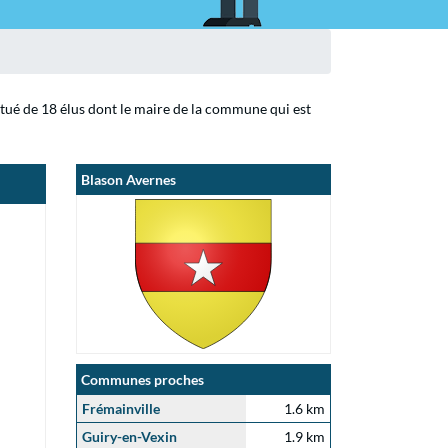
itué de 18 élus dont le maire de la commune qui est
Blason Avernes
Communes proches
Frémainville
1.6 km
Guiry-en-Vexin
1.9 km