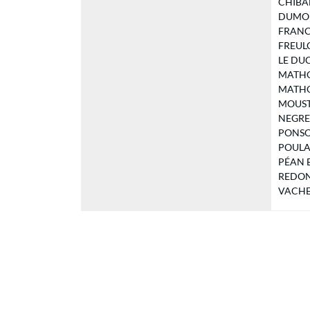
CHIBANI
DUMOUC
FRANCA
FREULON
LE DUC 
MATHON
MATHON
MOUSTIN
NEGRERI
PONSOLL
POULAI
PÉAN Br
REDON 
VACHER 