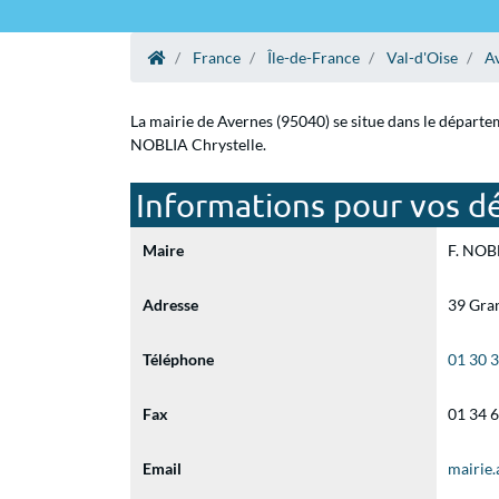
France
Île-de-France
Val-d'Oise
A
La mairie de Avernes (95040) se situe dans le départem
NOBLIA Chrystelle.
Informations pour vos d
Maire
F. NOBL
Adresse
39 Gra
Téléphone
01 30 
Fax
01 34 
Email
mairie