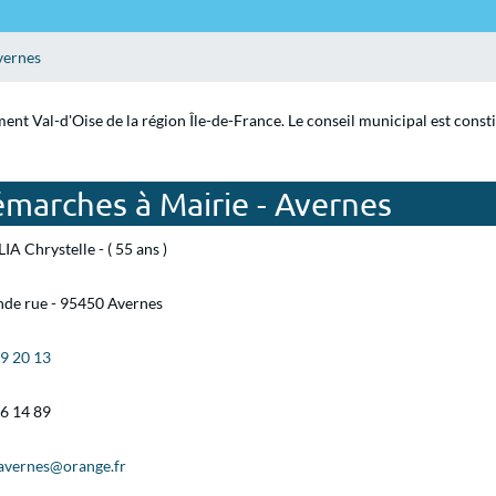
vernes
ent Val-d'Oise de la région Île-de-France. Le conseil municipal est const
émarches à Mairie - Avernes
IA Chrystelle - ( 55 ans )
nde rue - 95450 Avernes
39 20 13
66 14 89
.avernes@orange.fr