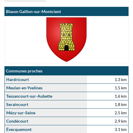
Blason Gaillon-sur-Montcient
Communes proches
Hardricourt
1.3 km
Meulan-en-Yvelines
1.5 km
Tessancourt-sur-Aubette
1.6 km
Seraincourt
1.8 km
Mézy-sur-Seine
2.5 km
Condécourt
2.9 km
Évecquemont
3.1 km