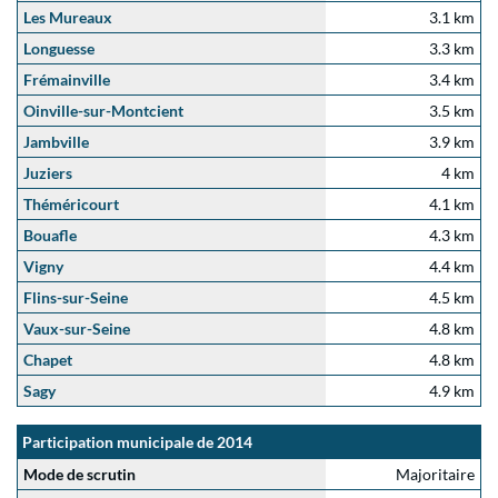
Les Mureaux
3.1 km
Longuesse
3.3 km
Frémainville
3.4 km
Oinville-sur-Montcient
3.5 km
Jambville
3.9 km
Juziers
4 km
Théméricourt
4.1 km
Bouafle
4.3 km
Vigny
4.4 km
Flins-sur-Seine
4.5 km
Vaux-sur-Seine
4.8 km
Chapet
4.8 km
Sagy
4.9 km
Participation municipale de 2014
Mode de scrutin
Majoritaire