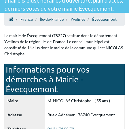
(maire & élus), horaires d'ouverture, plan d'accès,
derniers votes de votre mairie Évecquemont.
France
Île-de-France
Yvelines
Évecquemont
La mairie de Évecquemont (78227) se situe dans le département
Yvelines de la région Île-de-France. Le conseil municipal est
constitué de 14 élus dont le maire de la commune qui est NICOLAS
Christophe.
Informations pour vos
démarches à Mairie -
Évecquemont
Maire
M. NICOLAS Christophe - ( 55 ans )
Adresse
Rue d'Adhémar - 78740 Évecquemont
Téléphone
01 34 74 08 79