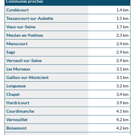
Communes proches
Condécourt
1.4 km
Tessancourt-sur-Aubette
1.5 km
Vaux-sur-Seine
1.7 km
Meulan-en-Yvelines
2.3 km
Menucourt
2.4 km
Sagy
2.9 km
Verneuil-sur-Seine
2.9 km
Les Mureaux
3.1 km
Gaillon-sur-Montcient
3.1 km
Longuesse
3.2 km
Chapet
3.4 km
Hardricourt
3.9 km
Courdimanche
4.1 km
Vernouillet
4.2 km
Boisemont
4.2 km