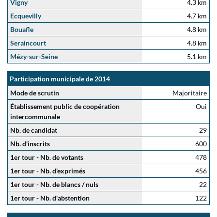
Vigny
4.3 km
Ecquevilly
4.7 km
Bouafle
4.8 km
Seraincourt
4.8 km
Mézy-sur-Seine
5.1 km
Participation municipale de 2014
Mode de scrutin
Majoritaire
Établissement public de coopération
Oui
intercommunale
Nb. de candidat
29
Nb. d'inscrits
600
1er tour - Nb. de votants
478
1er tour - Nb. d'exprimés
456
1er tour - Nb. de blancs / nuls
22
1er tour - Nb. d'abstention
122