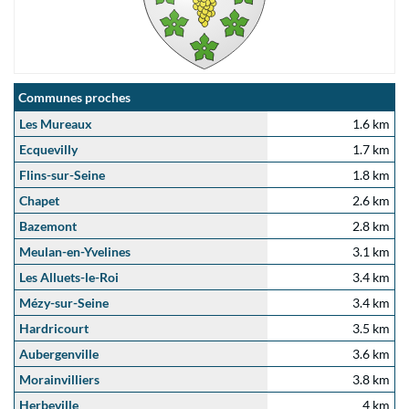
Communes proches
Les Mureaux
1.6 km
Ecquevilly
1.7 km
Flins-sur-Seine
1.8 km
Chapet
2.6 km
Bazemont
2.8 km
Meulan-en-Yvelines
3.1 km
Les Alluets-le-Roi
3.4 km
Mézy-sur-Seine
3.4 km
Hardricourt
3.5 km
Aubergenville
3.6 km
Morainvilliers
3.8 km
Herbeville
4 km