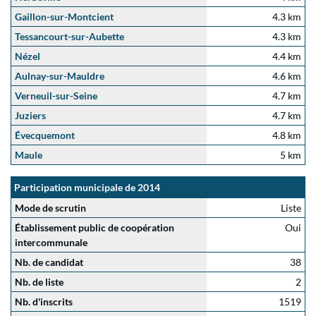
Gaillon-sur-Montcient
4.3 km
Tessancourt-sur-Aubette
4.3 km
Nézel
4.4 km
Aulnay-sur-Mauldre
4.6 km
Verneuil-sur-Seine
4.7 km
Juziers
4.7 km
Évecquemont
4.8 km
Maule
5 km
Participation municipale de 2014
Mode de scrutin
Liste
Établissement public de coopération
Oui
intercommunale
Nb. de candidat
38
Nb. de liste
2
Nb. d'inscrits
1519