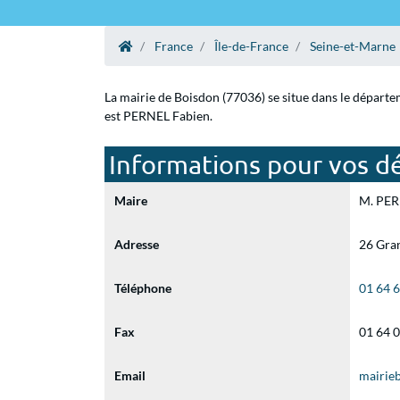
France
Île-de-France
Seine-et-Marne
La mairie de Boisdon (77036) se situe dans le départe
est PERNEL Fabien.
Informations pour vos d
Maire
M. PERN
Adresse
26 Gra
Téléphone
01 64 
Fax
01 64 
Email
mairie