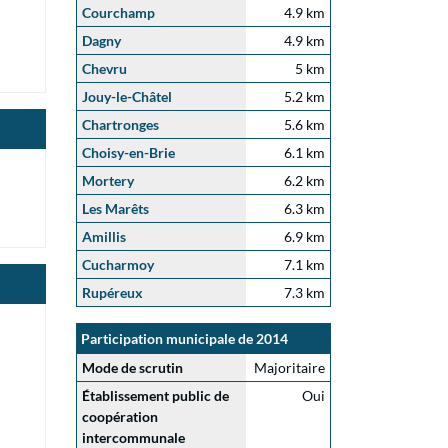
Courchamp
4.9 km
Dagny
4.9 km
Chevru
5 km
Jouy-le-Châtel
5.2 km
Chartronges
5.6 km
Choisy-en-Brie
6.1 km
Mortery
6.2 km
Les Marêts
6.3 km
Amillis
6.9 km
Cucharmoy
7.1 km
Rupéreux
7.3 km
Participation municipale de 2014
Mode de scrutin
Majoritaire
Établissement public de
Oui
coopération
intercommunale