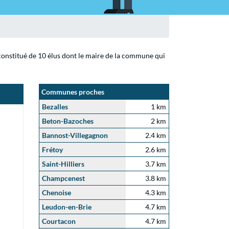
 constitué de 10 élus dont le maire de la commune qui
Communes proches
Bezalles
1 km
Beton-Bazoches
2 km
Bannost-Villegagnon
2.4 km
Frétoy
2.6 km
Saint-Hilliers
3.7 km
Champcenest
3.8 km
Chenoise
4.3 km
Leudon-en-Brie
4.7 km
Courtacon
4.7 km