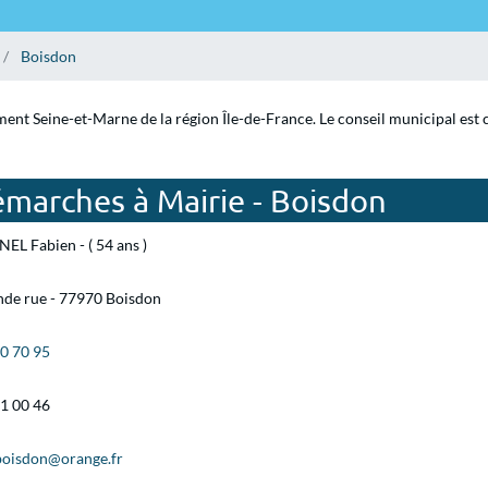
Boisdon
ment Seine-et-Marne de la région Île-de-France. Le conseil municipal est
émarches à Mairie - Boisdon
EL Fabien - ( 54 ans )
nde rue - 77970 Boisdon
60 70 95
01 00 46
boisdon@orange.fr