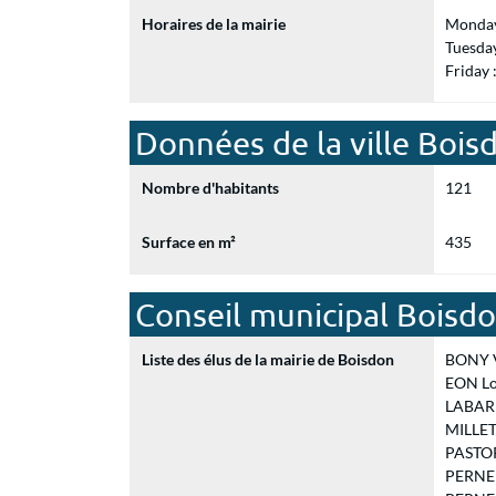
Horaires de la mairie
Monday
Tuesda
Friday
Données de la ville Bois
Nombre d'habitants
121
Surface en m²
435
Conseil municipal Boisd
Liste des élus de la mairie de Boisdon
BONY Vé
EON Loï
LABARRE
MILLET 
PASTORE
PERNEL 