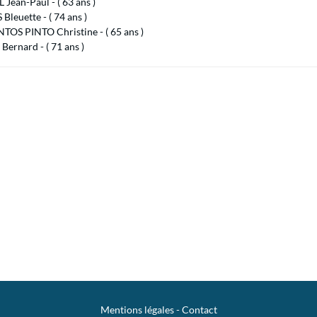
Jean-Paul - ( 63 ans )
Bleuette - ( 74 ans )
TOS PINTO Christine - ( 65 ans )
ernard - ( 71 ans )
Mentions légales
-
Contact