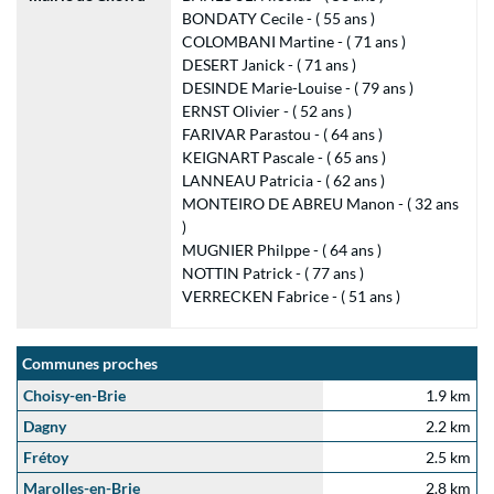
BONDATY Cecile - ( 55 ans )
COLOMBANI Martine - ( 71 ans )
DESERT Janick - ( 71 ans )
DESINDE Marie-Louise - ( 79 ans )
ERNST Olivier - ( 52 ans )
FARIVAR Parastou - ( 64 ans )
KEIGNART Pascale - ( 65 ans )
LANNEAU Patricia - ( 62 ans )
MONTEIRO DE ABREU Manon - ( 32 ans
)
MUGNIER Philppe - ( 64 ans )
NOTTIN Patrick - ( 77 ans )
VERRECKEN Fabrice - ( 51 ans )
Communes proches
Choisy-en-Brie
1.9 km
Dagny
2.2 km
Frétoy
2.5 km
Marolles-en-Brie
2.8 km