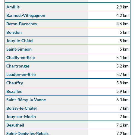
Amillis
2.9 km
Bannost-Villegagnon
4.2 km
Beton-Bazoches
4.6 km
Boisdon
5 km
Jouy-le-Châtel
5 km
Saint-Siméon
5 km
Chailly-en-Brie
5.1 km
Chartronges
5.2 km
Leudon-en-Brie
5.7 km
Chauffry
5.8 km
Bezalles
5.9 km
Saint-Rémy-la-Vanne
6.3 km
Boissy-le-Châtel
7 km
Jouy-sur-Morin
7 km
Beautheil
7.1 km
Saint-Denis-lès-Rebais
7.2 km