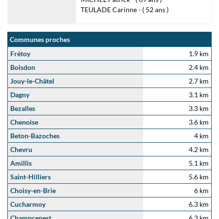
TEULADE Carinne - ( 52 ans )
Communes proches
Frétoy
1.9 km
Boisdon
2.4 km
Jouy-le-Châtel
2.7 km
Dagny
3.1 km
Bezalles
3.3 km
Chenoise
3.6 km
Beton-Bazoches
4 km
Chevru
4.2 km
Amillis
5.1 km
Saint-Hilliers
5.6 km
Choisy-en-Brie
6 km
Cucharmoy
6.3 km
Champcenest
6.3 km