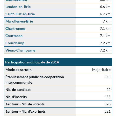
Leudon-en-Brie
6.6 km
Saint-Just-en-Brie
6.7 km
Marolles-en-Brie
7 km
Chartronges
7.1 km
Courtacon
7.1 km
Courchamp
7.2 km
Vieux-Champagne
7.2 km
Participation municipale de 2014
Mode de scrutin
Majoritaire
Établissement public de coopération
Oui
intercommunale
Nb. de candidat
22
Nb. d'inscrits
455
1er tour - Nb. de votants
328
1er tour - Nb. d'exprimés
321