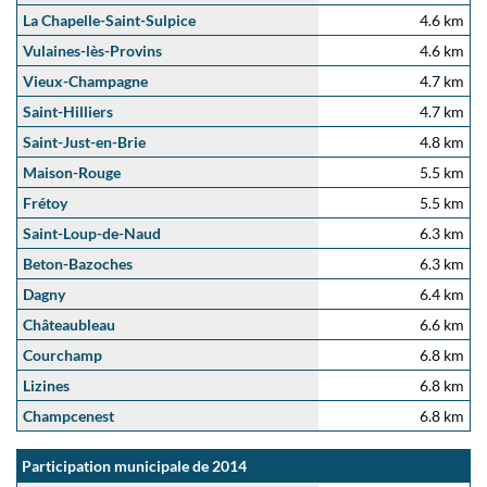
La Chapelle-Saint-Sulpice
4.6 km
Vulaines-lès-Provins
4.6 km
Vieux-Champagne
4.7 km
Saint-Hilliers
4.7 km
Saint-Just-en-Brie
4.8 km
Maison-Rouge
5.5 km
Frétoy
5.5 km
Saint-Loup-de-Naud
6.3 km
Beton-Bazoches
6.3 km
Dagny
6.4 km
Châteaubleau
6.6 km
Courchamp
6.8 km
Lizines
6.8 km
Champcenest
6.8 km
Participation municipale de 2014