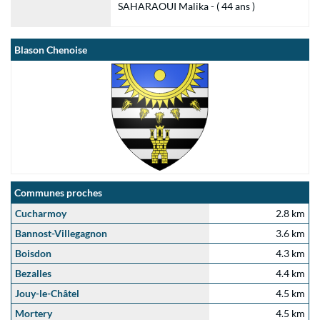
SAHARAOUI Malika - ( 44 ans )
Blason Chenoise
Communes proches
Cucharmoy
2.8 km
Bannost-Villegagnon
3.6 km
Boisdon
4.3 km
Bezalles
4.4 km
Jouy-le-Châtel
4.5 km
Mortery
4.5 km