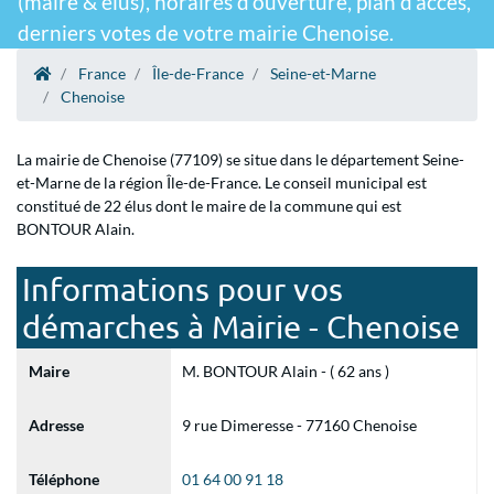
(maire & élus), horaires d'ouverture, plan d'accès,
derniers votes de votre mairie Chenoise.
France
Île-de-France
Seine-et-Marne
Chenoise
La mairie de Chenoise (77109) se situe dans le département Seine-
et-Marne de la région Île-de-France. Le conseil municipal est
constitué de 22 élus dont le maire de la commune qui est
BONTOUR Alain.
Informations pour vos
démarches à Mairie - Chenoise
Maire
M. BONTOUR Alain - ( 62 ans )
Adresse
9 rue Dimeresse - 77160 Chenoise
Téléphone
01 64 00 91 18