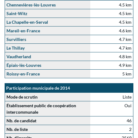
Chennevières-lès-Louvres
4.5 km
Saint-Witz
4.5 km
La Chapelle-en-Serval
4.5 km
Mareil-en-France
4.6 km
Survilliers
4.7 km
Le Thillay
4.7 km
Vaudherland
4.8 km
Épiais-lès-Louvres
4.9 km
Roissy-en-France
5 km
Participation municipale de 2014
Mode de scrutin
Liste
Établissement public de coopération
Oui
intercommunale
Nb. de candidat
46
Nb. de liste
2
Nb. d'inscrits
2569