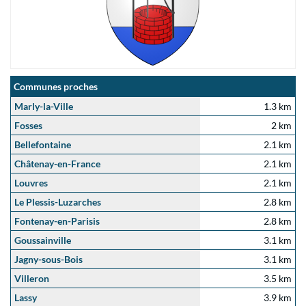
Communes proches
Marly-la-Ville
1.3 km
Fosses
2 km
Bellefontaine
2.1 km
Châtenay-en-France
2.1 km
Louvres
2.1 km
Le Plessis-Luzarches
2.8 km
Fontenay-en-Parisis
2.8 km
Goussainville
3.1 km
Jagny-sous-Bois
3.1 km
Villeron
3.5 km
Lassy
3.9 km