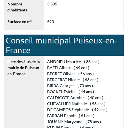
Nombre
3 305
d'habitants
Surface en m²
520
Conseil municipal Puiseux-en-
France
Liste des élus de la
ANDRIEU Maurice - ( 83 ans )
mairie de Puiseux-
BAFFI Albert - ( 69 ans )
en-France
BECRET Olivier - ( 56 ans )
BERGERAT Nicole - ( 63 ans )
BIRBA Georges - ( 70 ans )
BOCKEL Estelle - ( 44 ans )
CALDICOTE Antoine - ( 40 ans )
CHEVALLIER Nathalie - ( 58 ans )
DE CAMPOS Stéphanie - ( 49 ans )
FARRAN Benoît - ( 61 ans )
JOUANY Maryvone - ( 78 ans )
KLEIJN Francis - ( 64 ans )