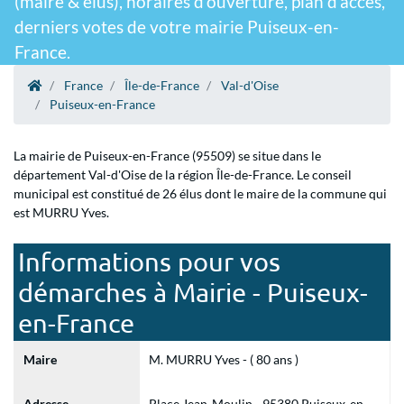
(maire & élus), horaires d'ouverture, plan d'accès,
derniers votes de votre mairie Puiseux-en-
France.
France
Île-de-France
Val-d'Oise
Puiseux-en-France
La mairie de Puiseux-en-France (95509) se situe dans le
département Val-d'Oise de la région Île-de-France. Le conseil
municipal est constitué de 26 élus dont le maire de la commune qui
est MURRU Yves.
Informations pour vos
démarches à Mairie - Puiseux-
en-France
Maire
M. MURRU Yves - ( 80 ans )
Adresse
Place Jean-Moulin - 95380 Puiseux-en-