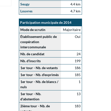
Seugy
4.4 km
Louvres
4.7 km
Participation municipale de 2014
Mode de scrutin
Majoritaire
Établissement public de
Oui
coopération
intercommunale
Nb. de candidat
24
Nb. d'inscrits
199
1er tour - Nb. de votants
186
1er tour - Nb. d'exprimés
185
1er tour - Nb. de blancs /
1
nuls
1er tour - Nb.
13
d'abstention
2ième tour - Nb. de
183