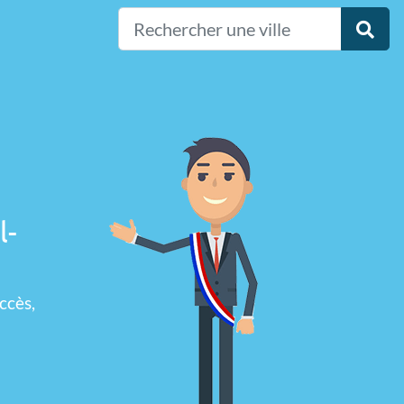
l-
ccès,