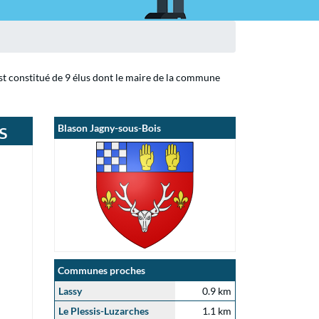
est constitué de 9 élus dont le maire de la commune
s
Blason Jagny-sous-Bois
Communes proches
Lassy
0.9 km
Le Plessis-Luzarches
1.1 km