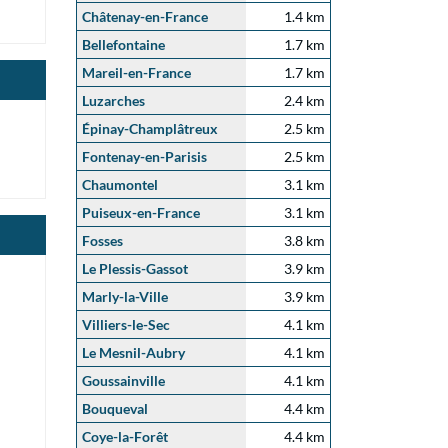
Châtenay-en-France
1.4 km
Bellefontaine
1.7 km
Mareil-en-France
1.7 km
Luzarches
2.4 km
Épinay-Champlâtreux
2.5 km
Fontenay-en-Parisis
2.5 km
Chaumontel
3.1 km
Puiseux-en-France
3.1 km
Fosses
3.8 km
Le Plessis-Gassot
3.9 km
Marly-la-Ville
3.9 km
Villiers-le-Sec
4.1 km
Le Mesnil-Aubry
4.1 km
Goussainville
4.1 km
Bouqueval
4.4 km
Coye-la-Forêt
4.4 km