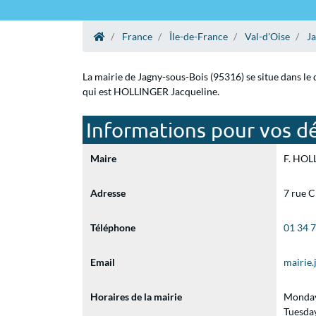
France
Île-de-France
Val-d'Oise
J
La mairie de Jagny-sous-Bois (95316) se situe dans le
qui est HOLLINGER Jacqueline.
Informations pour vos dé
Maire
F. HOLL
Adresse
7 rue C
Téléphone
01 34 
Email
mairie
Horaires de la mairie
Monday
Tuesda