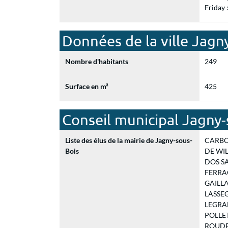
Friday
Données de la ville Jagn
Nombre d'habitants
249
Surface en m²
425
Conseil municipal Jagny-
Liste des élus de la mairie de Jagny-sous-
CARBON
Bois
DE WILD
DOS SA
FERRAC
GAILLA
LASSEGU
LEGRAND
POLLET 
ROUDEA