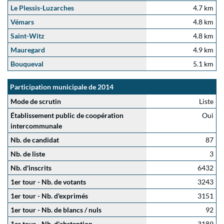
Le Plessis-Luzarches
4.7 km
Vémars
4.8 km
Saint-Witz
4.8 km
Mauregard
4.9 km
Bouqueval
5.1 km
Participation municipale de 2014
Mode de scrutin
Liste
Établissement public de coopération
Oui
intercommunale
Nb. de candidat
87
Nb. de liste
3
Nb. d'inscrits
6432
1er tour - Nb. de votants
3243
1er tour - Nb. d'exprimés
3151
1er tour - Nb. de blancs / nuls
92
1er tour - Nb. d'abstention
3189