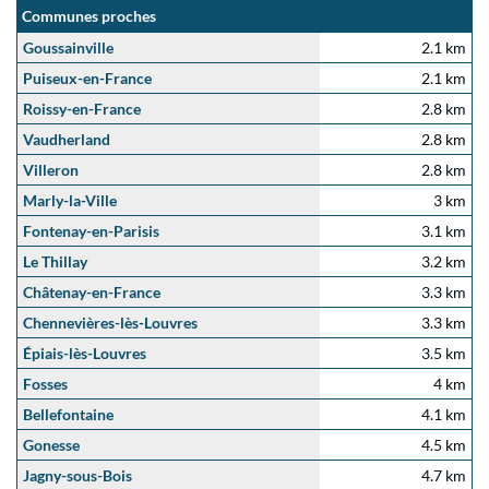
Communes proches
Goussainville
2.1 km
Puiseux-en-France
2.1 km
Roissy-en-France
2.8 km
Vaudherland
2.8 km
Villeron
2.8 km
Marly-la-Ville
3 km
Fontenay-en-Parisis
3.1 km
Le Thillay
3.2 km
Châtenay-en-France
3.3 km
Chennevières-lès-Louvres
3.3 km
Épiais-lès-Louvres
3.5 km
Fosses
4 km
Bellefontaine
4.1 km
Gonesse
4.5 km
Jagny-sous-Bois
4.7 km