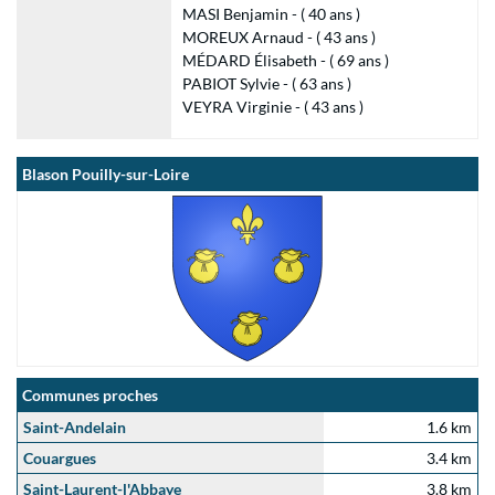
MASI Benjamin - ( 40 ans )
MOREUX Arnaud - ( 43 ans )
MÉDARD Élisabeth - ( 69 ans )
PABIOT Sylvie - ( 63 ans )
VEYRA Virginie - ( 43 ans )
Blason Pouilly-sur-Loire
Communes proches
Saint-Andelain
1.6 km
Couargues
3.4 km
Saint-Laurent-l'Abbaye
3.8 km