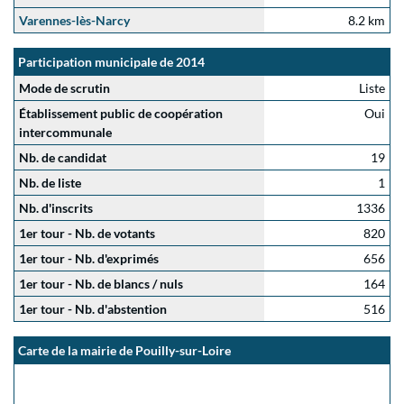
Varennes-lès-Narcy
8.2 km
Participation municipale de 2014
Mode de scrutin
Liste
Établissement public de coopération
Oui
intercommunale
Nb. de candidat
19
Nb. de liste
1
Nb. d'inscrits
1336
1er tour - Nb. de votants
820
1er tour - Nb. d'exprimés
656
1er tour - Nb. de blancs / nuls
164
1er tour - Nb. d'abstention
516
Carte de la mairie de Pouilly-sur-Loire