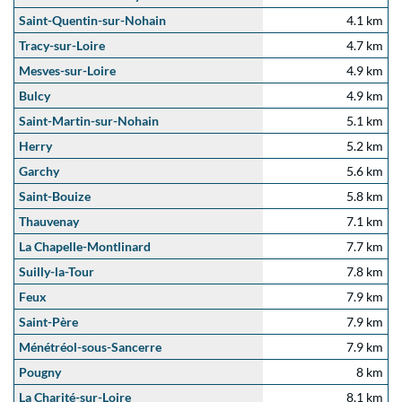
Saint-Quentin-sur-Nohain
4.1 km
Tracy-sur-Loire
4.7 km
Mesves-sur-Loire
4.9 km
Bulcy
4.9 km
Saint-Martin-sur-Nohain
5.1 km
Herry
5.2 km
Garchy
5.6 km
Saint-Bouize
5.8 km
Thauvenay
7.1 km
La Chapelle-Montlinard
7.7 km
Suilly-la-Tour
7.8 km
Feux
7.9 km
Saint-Père
7.9 km
Ménétréol-sous-Sancerre
7.9 km
Pougny
8 km
La Charité-sur-Loire
8.1 km