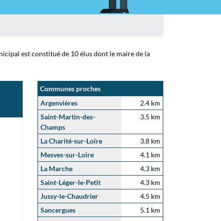
cipal est constitué de 10 élus dont le maire de la
Communes proches
Argenvières
2.4 km
Saint-Martin-des-
3.5 km
Champs
La Charité-sur-Loire
3.8 km
Mesves-sur-Loire
4.1 km
La Marche
4.3 km
Saint-Léger-le-Petit
4.3 km
Jussy-le-Chaudrier
4.5 km
Sancergues
5.1 km