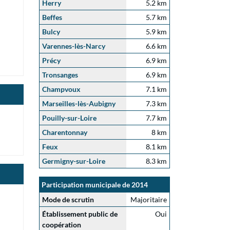
Herry
5.2 km
Beffes
5.7 km
Bulcy
5.9 km
Varennes-lès-Narcy
6.6 km
Précy
6.9 km
Tronsanges
6.9 km
Champvoux
7.1 km
Marseilles-lès-Aubigny
7.3 km
Pouilly-sur-Loire
7.7 km
Charentonnay
8 km
Feux
8.1 km
Germigny-sur-Loire
8.3 km
Participation municipale de 2014
Mode de scrutin
Majoritaire
Établissement public de
Oui
coopération