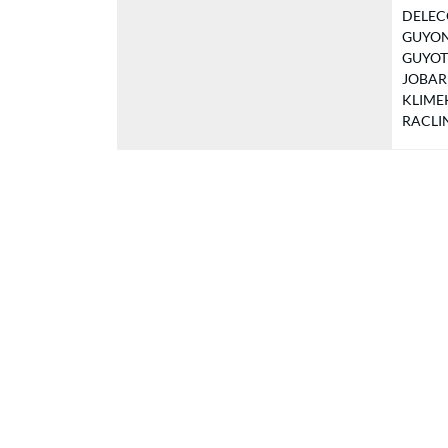
DELECOL
GUYON S
GUYOT J
JOBARD 
KLIMEK 
RACLIN 