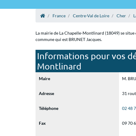
France
Centre-Val de Loire
Cher
L
La mairie de La Chapelle-Montlinard (18049) se situe d
commune qui est BRUNET Jacques.
Informations pour vos dé
Montlinard
Maire
M. BRUN
Adresse
31 rout
Téléphone
02 48 
Fax
09 70 