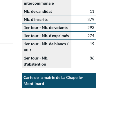
intercommunale
Nb. de candidat
11
Nb. d'inscrits
379
1er tour - Nb. de votants
293
1er tour - Nb. d'exprimés
274
1er tour - Nb. de blancs /
19
nuls
1er tour - Nb.
86
d'abstention
Carte de la mairie de La Chapelle-
Montlinard