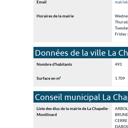
Email
mairie
Horaires de la mairie
Wednes
Thursd
Tuesda
Friday
Données de la ville La C
Nombre d'habitants
493
Surface en m²
1 709
Conseil municipal La Cha
Liste des élus de la mairie de La Chapelle-
ARBOLEA
Montlinard
BRUNET 
CERRE C
DAROUX