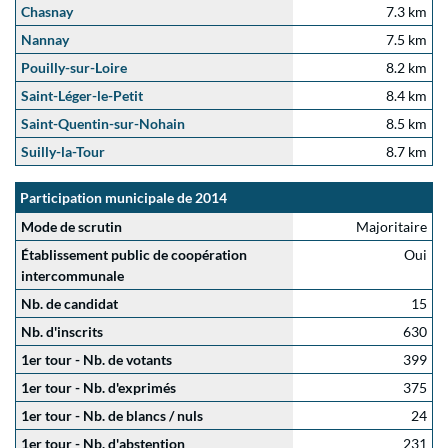
Chasnay
7.3 km
Nannay
7.5 km
Pouilly-sur-Loire
8.2 km
Saint-Léger-le-Petit
8.4 km
Saint-Quentin-sur-Nohain
8.5 km
Suilly-la-Tour
8.7 km
Participation municipale de 2014
Mode de scrutin
Majoritaire
Établissement public de coopération
Oui
intercommunale
Nb. de candidat
15
Nb. d'inscrits
630
1er tour - Nb. de votants
399
1er tour - Nb. d'exprimés
375
1er tour - Nb. de blancs / nuls
24
1er tour - Nb. d'abstention
231