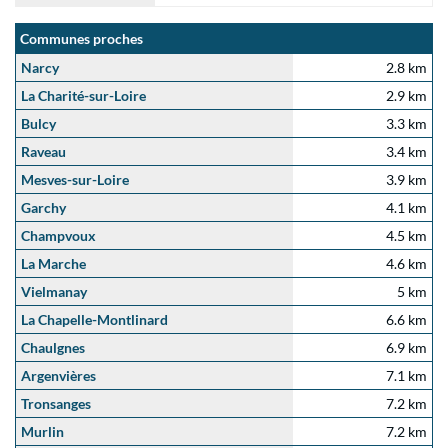
Communes proches
Narcy
2.8 km
La Charité-sur-Loire
2.9 km
Bulcy
3.3 km
Raveau
3.4 km
Mesves-sur-Loire
3.9 km
Garchy
4.1 km
Champvoux
4.5 km
La Marche
4.6 km
Vielmanay
5 km
La Chapelle-Montlinard
6.6 km
Chaulgnes
6.9 km
Argenvières
7.1 km
Tronsanges
7.2 km
Murlin
7.2 km