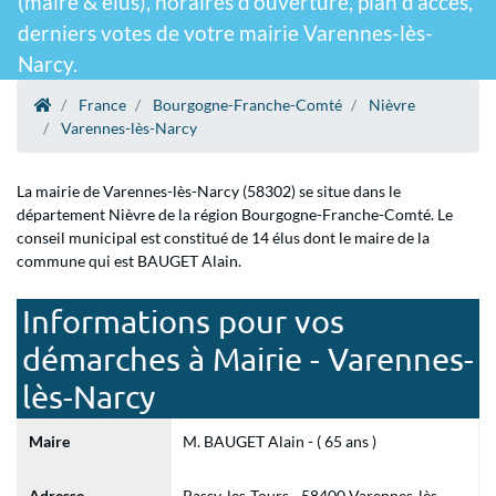
(maire & élus), horaires d'ouverture, plan d'accès,
derniers votes de votre mairie Varennes-lès-
Narcy.
France
Bourgogne-Franche-Comté
Nièvre
Varennes-lès-Narcy
La mairie de Varennes-lès-Narcy (58302) se situe dans le
département Nièvre de la région Bourgogne-Franche-Comté. Le
conseil municipal est constitué de 14 élus dont le maire de la
commune qui est BAUGET Alain.
Informations pour vos
démarches à Mairie - Varennes-
lès-Narcy
Maire
M. BAUGET Alain - ( 65 ans )
Adresse
Passy-les-Tours - 58400 Varennes-lès-