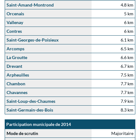
Saint-Amand-Montrond
4.8 km
Orcenais
5 km
Vallenay
6 km
Contres
6 km
Saint-Georges-de-Poisieux
6.1 km
Arcomps
6.5 km
La Groutte
6.6 km
Drevant
6.7 km
Arpheuilles
7.5 km
Chambon
7.7 km
Chavannes
7.7 km
Saint-Loup-des-Chaumes
7.9 km
Saint-Germain-des-Bois
8.3 km
Participation municipale de 2014
Mode de scrutin
Majoritaire