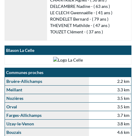
DELCAMBRE Nadine - ( 63 ans )
LE CLECH Gwennaëlle - ( 41 ans )
RONDELET Bernard - ( 79 ans )
THEVENET Mathilde - ( 47 ans )
TOUZET Clément - ( 37 ans )
Blason La Celle
Communes proches
Bruère-Allichamps
2.2 km
Meillant
3.3 km
Nozières
3.5 km
Orval
3.5 km
Farges-Allichamps
3.7 km
Uzay-le-Venon
3.8 km
Bouzais
4.6 km