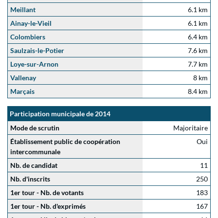
Meillant
6.1 km
Ainay-le-Vieil
6.1 km
Colombiers
6.4 km
Saulzais-le-Potier
7.6 km
Loye-sur-Arnon
7.7 km
Vallenay
8 km
Marçais
8.4 km
Participation municipale de 2014
Mode de scrutin
Majoritaire
Établissement public de coopération
Oui
intercommunale
Nb. de candidat
11
Nb. d'inscrits
250
1er tour - Nb. de votants
183
1er tour - Nb. d'exprimés
167