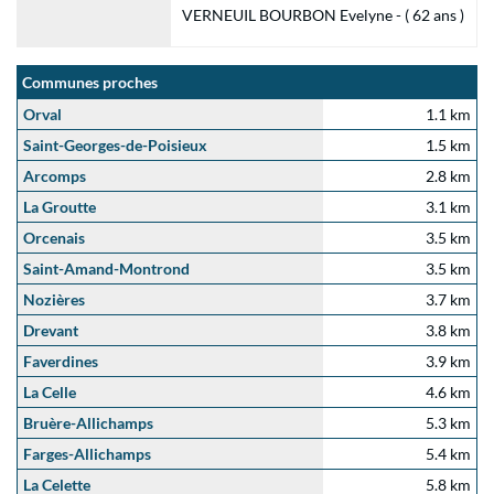
VERNEUIL BOURBON Evelyne - ( 62 ans )
Communes proches
Orval
1.1 km
Saint-Georges-de-Poisieux
1.5 km
Arcomps
2.8 km
La Groutte
3.1 km
Orcenais
3.5 km
Saint-Amand-Montrond
3.5 km
Nozières
3.7 km
Drevant
3.8 km
Faverdines
3.9 km
La Celle
4.6 km
Bruère-Allichamps
5.3 km
Farges-Allichamps
5.4 km
La Celette
5.8 km