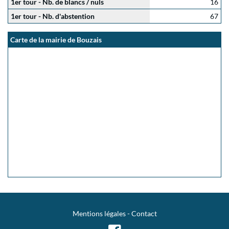
1er tour - Nb. de blancs / nuls
16
1er tour - Nb. d'abstention
67
Carte de la mairie de Bouzais
Mentions légales
-
Contact