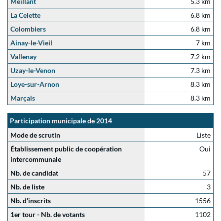
Meillant
5.3 km
La Celette
6.8 km
Colombiers
6.8 km
Ainay-le-Vieil
7 km
Vallenay
7.2 km
Uzay-le-Venon
7.3 km
Loye-sur-Arnon
8.3 km
Marçais
8.3 km
Participation municipale de 2014
Mode de scrutin
Liste
Établissement public de coopération
Oui
intercommunale
Nb. de candidat
57
Nb. de liste
3
Nb. d'inscrits
1556
1er tour - Nb. de votants
1102