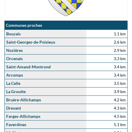
Communes proches
Bouzais
1.1 km
Saint-Georges-de-Poisieux
2.6 km
Nozières
2.9 km
Orcenais
3.3 km
Saint-Amand-Montrond
3.4 km
Arcomps
3.4 km
La Celle
3.5 km
La Groutte
3.9 km
Bruère-Allichamps
4.2 km
Drevant
4.3 km
Farges-Allichamps
4.5 km
Faverdines
5.1 km