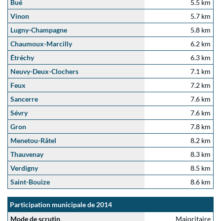
Bué
5.5 km
Vinon
5.7 km
Lugny-Champagne
5.8 km
Chaumoux-Marcilly
6.2 km
Étréchy
6.3 km
Neuvy-Deux-Clochers
7.1 km
Feux
7.2 km
Sancerre
7.6 km
Sévry
7.6 km
Gron
7.8 km
Menetou-Râtel
8.2 km
Thauvenay
8.3 km
Verdigny
8.5 km
Saint-Bouize
8.6 km
Participation municipale de 2014
Mode de scrutin
Majoritaire