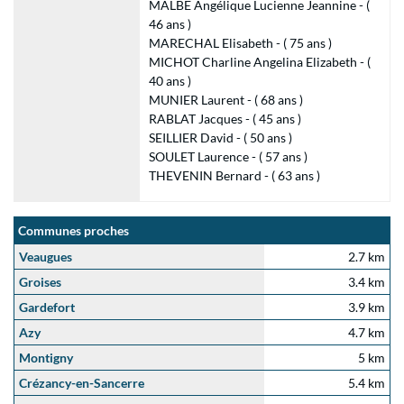
MALBÉ Angélique Lucienne Jeannine - (
46 ans )
MARECHAL Elisabeth - ( 75 ans )
MICHOT Charline Angelina Elizabeth - (
40 ans )
MUNIER Laurent - ( 68 ans )
RABLAT Jacques - ( 45 ans )
SEILLIER David - ( 50 ans )
SOULET Laurence - ( 57 ans )
THEVENIN Bernard - ( 63 ans )
Communes proches
Veaugues
2.7 km
Groises
3.4 km
Gardefort
3.9 km
Azy
4.7 km
Montigny
5 km
Crézancy-en-Sancerre
5.4 km