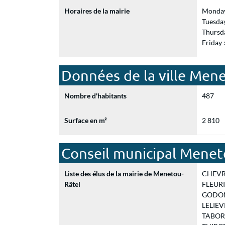
Horaires de la mairie
Monday
Tuesda
Thursd
Friday
Données de la ville Men
Nombre d'habitants
487
Surface en m²
2 810
Conseil municipal Menet
Liste des élus de la mairie de Menetou-
CHEVRE
Râtel
FLEURIE
GODON S
LELIEVR
TABORDE