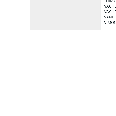
THIROT 
VACHER 
VACHER
VANDEN
VIMON J