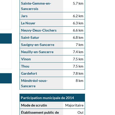
Sainte-Gemme-en-
5.7 km
Sancerrois
Jars
6.2 km
Le Noyer
6.3 km
Neuvy-Deux-Clochers
6.6 km
Saint-Satur
6.8 km
Savigny-en-Sancerre
7 km
Neuilly-en-Sancerre
7.4 km
Vinon
7.5 km
Thou
7.5 km
Gardefort
7.8 km
Ménétréol-sous-
8 km
Sancerre
Participation municipale de 2014
Mode de scrutin
Majoritaire
Établissement public de
Oui