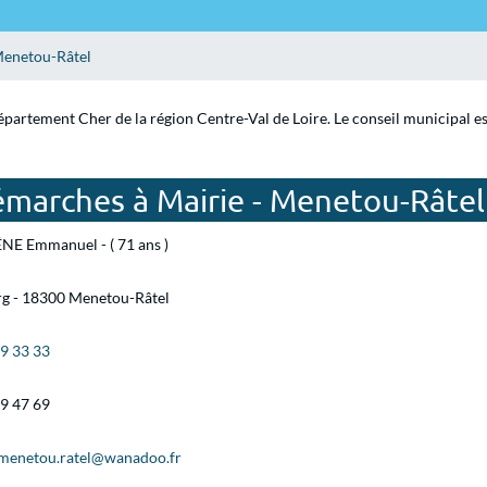
enetou-Râtel
épartement Cher de la région Centre-Val de Loire. Le conseil municipal e
émarches à Mairie - Menetou-Râtel
NE Emmanuel - ( 71 ans )
rg - 18300 Menetou-Râtel
79 33 33
79 47 69
.menetou.ratel@wanadoo.fr