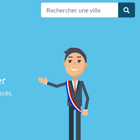
er
ccès,