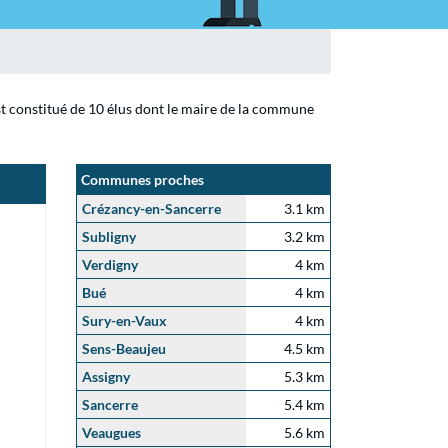
st constitué de 10 élus dont le maire de la commune
Communes proches
Crézancy-en-Sancerre
3.1 km
Subligny
3.2 km
Verdigny
4 km
Bué
4 km
Sury-en-Vaux
4 km
Sens-Beaujeu
4.5 km
Assigny
5.3 km
Sancerre
5.4 km
Veaugues
5.6 km