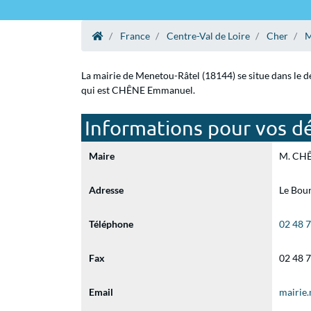
France
Centre-Val de Loire
Cher
M
La mairie de Menetou-Râtel (18144) se situe dans le d
qui est CHÊNE Emmanuel.
Informations pour vos d
Maire
M. CHÊ
Adresse
Le Bou
Téléphone
02 48 
Fax
02 48 
Email
mairie