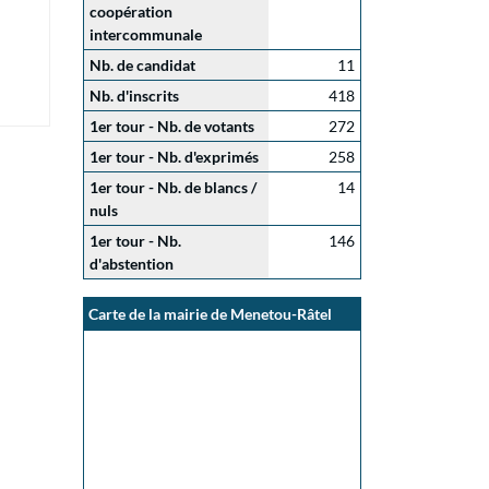
coopération
intercommunale
Nb. de candidat
11
Nb. d'inscrits
418
1er tour - Nb. de votants
272
1er tour - Nb. d'exprimés
258
1er tour - Nb. de blancs /
14
nuls
1er tour - Nb.
146
d'abstention
Carte de la mairie de Menetou-Râtel