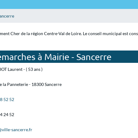
ancerre
ement Cher de la région Centre-Val de Loire. Le conseil municipal est con
marches à Mairie - Sancerre
OT Laurent - ( 53 ans )
e la Panneterie - 18300 Sancerre
78 52 52
54 24 52
ville-sancerre.fr