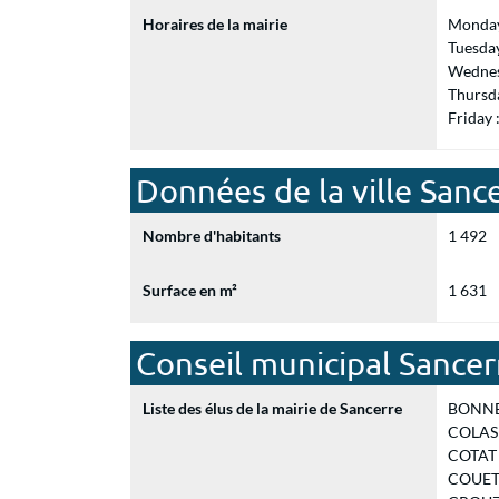
Horaires de la mairie
Monday
Tuesda
Wednes
Thursd
Friday
Données de la ville Sanc
Nombre d'habitants
1 492
Surface en m²
1 631
Conseil municipal Sancer
Liste des élus de la mairie de Sancerre
BONNET 
COLAS J
COTAT V
COUET 