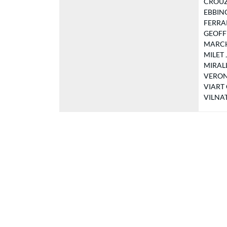
CROUZET
EBBINGE
FERRARI
GEOFFRO
MARCHA
MILET J
MIRALLE
VERON C
VIART C
VILNAT 