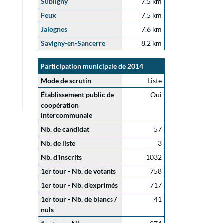
Subligny
7.5 km
Feux
7.5 km
Jalognes
7.6 km
Savigny-en-Sancerre
8.2 km
Participation municipale de 2014
Mode de scrutin
Liste
Établissement public de
Oui
coopération
intercommunale
Nb. de candidat
57
Nb. de liste
3
Nb. d'inscrits
1032
1er tour - Nb. de votants
758
1er tour - Nb. d'exprimés
717
1er tour - Nb. de blancs /
41
nuls