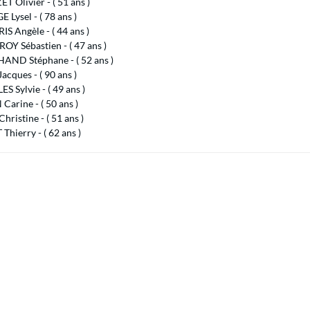
 Olivier - ( 51 ans )
 Lysel - ( 78 ans )
S Angèle - ( 44 ans )
Y Sébastien - ( 47 ans )
ND Stéphane - ( 52 ans )
acques - ( 90 ans )
S Sylvie - ( 49 ans )
arine - ( 50 ans )
hristine - ( 51 ans )
Thierry - ( 62 ans )