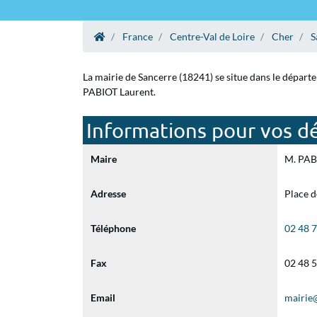
France
Centre-Val de Loire
Cher
S
La mairie de Sancerre (18241) se situe dans le départ
PABIOT Laurent.
Informations pour vos dé
Maire
M. PABI
Adresse
Place d
Téléphone
02 48 
Fax
02 48 
Email
mairie@