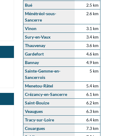
Bué
2.5 km
Ménétréol-sous-
2.6 km
Sancerre
Vinon
3.1 km
Sury-en-Vaux
3.4 km
Thauvenay
3.6 km
Gardefort
4.6 km
Bannay
4.9 km
Sainte-Gemme-en-
5 km
Sancerrois
Menetou-Râtel
5.4 km
Crézancy-en-Sancerre
6.1 km
Saint-Bouize
6.2 km
Veaugues
6.3 km
Tracy-sur-Loire
6.4 km
Couargues
7.3 km