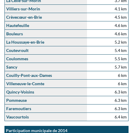
La Celle-sur-Morin
3.7 km
Villiers-sur-Morin
4.1 km
Crèvecœur-en-Brie
4.5 km
Hautefeuille
4.6 km
Bouleurs
4.6 km
La Houssaye-en-Brie
5.2 km
Coutevroult
5.4 km
Coulommes
5.5 km
Sancy
5.7 km
Couilly-Pont-aux-Dames
6 km
Villeneuve-le-Comte
6 km
Quincy-Voisins
6.3 km
Pommeuse
6.3 km
Faremoutiers
6.3 km
Vaucourtois
6.4 km
Participation municipale de 2014