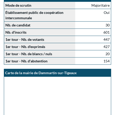
Mode de scrutin
Majoritaire
Établissement public de coopération
Oui
intercommunale
Nb. de candidat
30
Nb. d'inscrits
601
1er tour - Nb. de votants
447
1er tour - Nb. d'exprimés
427
1er tour - Nb. de blancs / nuls
20
1er tour - Nb. d'abstention
154
Carte de la mairie de Dammartin-sur-Tigeaux