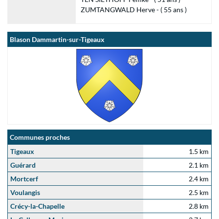
ZUMTANGWALD Herve - ( 55 ans )
Blason Dammartin-sur-Tigeaux
Communes proches
Tigeaux
1.5 km
Guérard
2.1 km
Mortcerf
2.4 km
Voulangis
2.5 km
Crécy-la-Chapelle
2.8 km