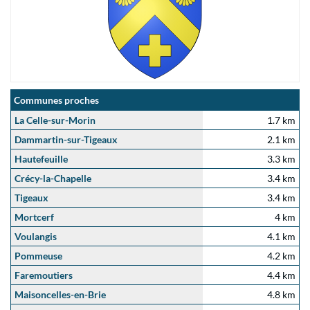
Communes proches
La Celle-sur-Morin
1.7 km
Dammartin-sur-Tigeaux
2.1 km
Hautefeuille
3.3 km
Crécy-la-Chapelle
3.4 km
Tigeaux
3.4 km
Mortcerf
4 km
Voulangis
4.1 km
Pommeuse
4.2 km
Faremoutiers
4.4 km
Maisoncelles-en-Brie
4.8 km