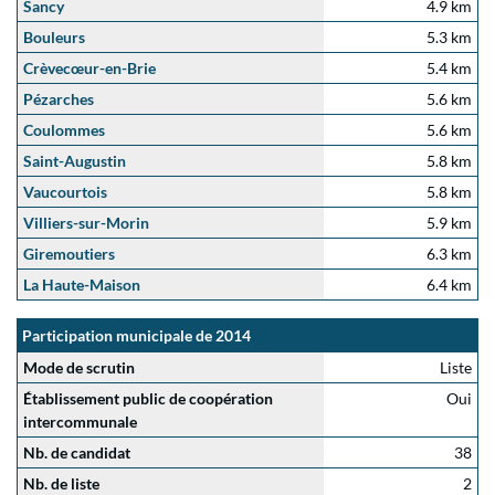
Sancy
4.9 km
Bouleurs
5.3 km
Crèvecœur-en-Brie
5.4 km
Pézarches
5.6 km
Coulommes
5.6 km
Saint-Augustin
5.8 km
Vaucourtois
5.8 km
Villiers-sur-Morin
5.9 km
Giremoutiers
6.3 km
La Haute-Maison
6.4 km
Participation municipale de 2014
Mode de scrutin
Liste
Établissement public de coopération
Oui
intercommunale
Nb. de candidat
38
Nb. de liste
2