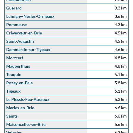
Guérard
3.3 km
Lumigny-Nesles-Ormeaux
3.6 km
Pommeuse
4.3 km
Crèvecœur-en-Brie
4.5 km
Saint-Augustin
4.5 km
Dammartin-sur-Tigeaux
4.6 km
Mortcerf
4.8 km
Mauperthuis
4.8 km
Touquin
5.1 km
Rozay-en-Brie
5.8 km
Tigeaux
6.1 km
Le Plessis-Feu-Aussoux
6.3 km
Marles-en-Brie
6.6 km
Saints
6.6 km
Maisoncelles-en-Brie
6.6 km
Voinsles
6.7 km