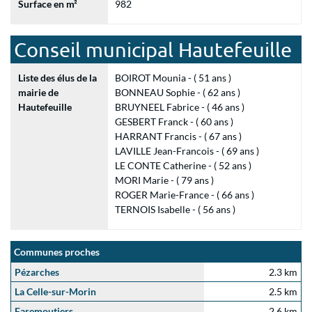
Surface en m²
982
Conseil municipal Hautefeuille
Liste des élus de la
BOIROT Mounia - ( 51 ans )
mairie de
BONNEAU Sophie - ( 62 ans )
Hautefeuille
BRUYNEEL Fabrice - ( 46 ans )
GESBERT Franck - ( 60 ans )
HARRANT Francis - ( 67 ans )
LAVILLE Jean-Francois - ( 69 ans )
LE CONTE Catherine - ( 52 ans )
MORI Marie - ( 79 ans )
ROGER Marie-France - ( 66 ans )
TERNOIS Isabelle - ( 56 ans )
Communes proches
Pézarches
2.3 km
La Celle-sur-Morin
2.5 km
Faremoutiers
2.6 km