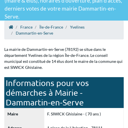
(maire & élus), horaires d'ouverture, plan d'accès,
derniers votes de votre mairie Dammartin-en-
Serve.
France
Île-de-France
Yvelines
Dammartin-en-Serve
La mairie de Dammartin-en-Serve (78192) se situe dans le
département Yvelines de la région Île-de-France. Le conseil
municipal est constitué de 14 élus dont le maire de la commune qui
est SIWICK Ghislaine.
Informations pour vos
démarches à Mairie -
Dammartin-en-Serve
Maire
F. SIWICK Ghislaine - ( 70 ans )
Adresse
1 place de la Libération - 78111