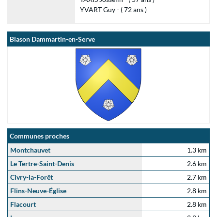
YVART Guy - ( 72 ans )
Blason Dammartin-en-Serve
Communes proches
Montchauvet
1.3 km
Le Tertre-Saint-Denis
2.6 km
Civry-la-Forêt
2.7 km
Flins-Neuve-Église
2.8 km
Flacourt
2.8 km