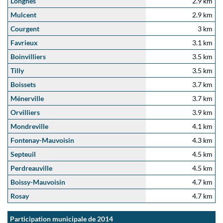
Longnes
2.9 km
Mulcent
2.9 km
Courgent
3 km
Favrieux
3.1 km
Boinvilliers
3.5 km
Tilly
3.5 km
Boissets
3.7 km
Ménerville
3.7 km
Orvilliers
3.9 km
Mondreville
4.1 km
Fontenay-Mauvoisin
4.3 km
Septeuil
4.5 km
Perdreauville
4.5 km
Boissy-Mauvoisin
4.7 km
Rosay
4.7 km
Participation municipale de 2014