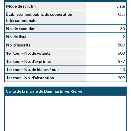
Mode de scrutin
Liste
Établissement public de coopération
Oui
intercommunale
Nb. de candidat
30
Nb. de liste
2
Nb. d'inscrits
809
1er tour - Nb. de votants
600
1er tour - Nb. d'exprimés
577
1er tour - Nb. de blancs / nuls
23
1er tour - Nb. d'abstention
209
Carte de la mairie de Dammartin-en-Serve