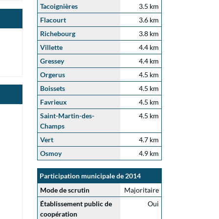
Tacoignières
3.5 km
Flacourt
3.6 km
Richebourg
3.8 km
Villette
4.4 km
Gressey
4.4 km
Orgerus
4.5 km
Boissets
4.5 km
Favrieux
4.5 km
Saint-Martin-des-
4.5 km
Champs
Vert
4.7 km
Osmoy
4.9 km
Participation municipale de 2014
Mode de scrutin
Majoritaire
Établissement public de
Oui
coopération