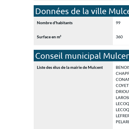
Données de la ville Mulc
Nombre d'habitants
99
Surface en m²
360
Conseil municipal Mulce
Liste des élus de la mairie de Mulcent
BENOIST
CHAPPEY
CONAN 
COYET C
DRIOUT 
LAROSE
LECOQ E
LECOQ J
LEFRERE
PELARD 