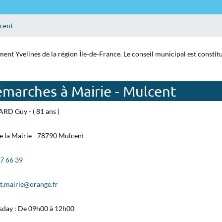
cent
ment Yvelines de la région Île-de-France. Le conseil municipal est constit
émarches à Mairie - Mulcent
RD Guy - ( 81 ans )
e la Mairie - 78790 Mulcent
87 66 39
t.mairie@orange.fr
day : De 09h00 à 12h00