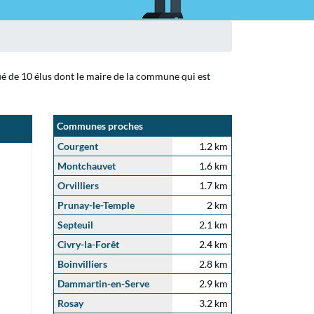
ué de 10 élus dont le maire de la commune qui est
Communes proches
Courgent
1.2 km
Montchauvet
1.6 km
Orvilliers
1.7 km
Prunay-le-Temple
2 km
Septeuil
2.1 km
Civry-la-Forêt
2.4 km
Boinvilliers
2.8 km
Dammartin-en-Serve
2.9 km
Rosay
3.2 km