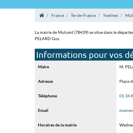
France
Île-de-France
Yvelines
Mul
La mairie de Mulcent (78439) se situe dans le départe
PELARD Guy.
Informations pour vos d
Maire
M. PELA
Adresse
Place d
Téléphone
01 34 
Email
mulcen
Horaires de la mairie
Wednes