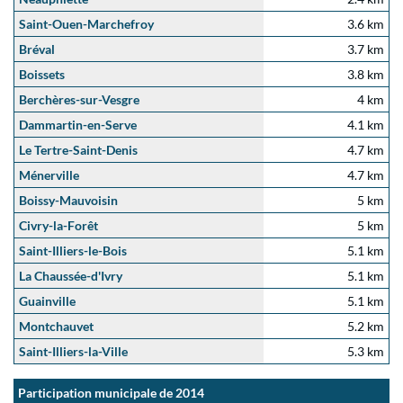
Saint-Ouen-Marchefroy
3.6 km
Bréval
3.7 km
Boissets
3.8 km
Berchères-sur-Vesgre
4 km
Dammartin-en-Serve
4.1 km
Le Tertre-Saint-Denis
4.7 km
Ménerville
4.7 km
Boissy-Mauvoisin
5 km
Civry-la-Forêt
5 km
Saint-Illiers-le-Bois
5.1 km
La Chaussée-d'Ivry
5.1 km
Guainville
5.1 km
Montchauvet
5.2 km
Saint-Illiers-la-Ville
5.3 km
Participation municipale de 2014