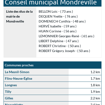
Conseil municipal Mondreville
Liste des élus de la
BELLON Loïc - ( 73 ans )
mairie de
DEQUEN Yvette - ( 76 ans )
Mondreville
DOMENECH Cynthia - ( 48 ans )
HERVÉ Isabelle - ( 59 ans )
HUAN Corinne - ( 56 ans )
LEMONNIER Georges-René - ( 61 ans )
LIBERT Delphine - ( 47 ans )
ROBERT Christine - ( 50 ans )
ROBERT Grégory Joseph - ( 50 ans )
Communes proches
Le Mesnil-Simon
1.2 km
Flins-Neuve-Église
1.7 km
Longnes
1.8 km
Tilly
1.9 km
Gilles
2.2 km
Neauphlette
2.4 km