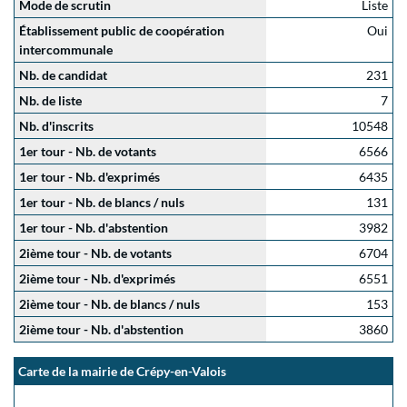
Mode de scrutin
Liste
Établissement public de coopération
Oui
intercommunale
Nb. de candidat
231
Nb. de liste
7
Nb. d'inscrits
10548
1er tour - Nb. de votants
6566
1er tour - Nb. d'exprimés
6435
1er tour - Nb. de blancs / nuls
131
1er tour - Nb. d'abstention
3982
2ième tour - Nb. de votants
6704
2ième tour - Nb. d'exprimés
6551
2ième tour - Nb. de blancs / nuls
153
2ième tour - Nb. d'abstention
3860
Carte de la mairie de Crépy-en-Valois