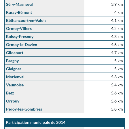
Séry-Magneval
3.9 km
Russy-Bémont
4 km
Béthancourt-en-Valois
4.1 km
Ormoy-Villers
4.2 km
Boissy-Fresnoy
4.3 km
Ormoy-le-Davien
4.6 km
Gilocourt
4.7 km
Bargny
5 km
Glaignes
5 km
Morienval
5.3 km
Vaumoise
5.4 km
Betz
5.6 km
Orrouy
5.6 km
Péroy-les-Gombries
5.8 km
Participation municipale de 2014