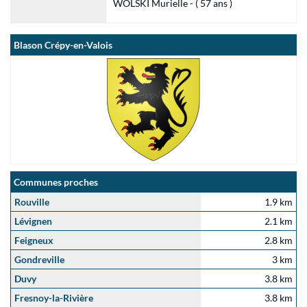
WOLSKI Murielle - ( 57 ans )
Blason Crépy-en-Valois
Communes proches
Rouville
1.9 km
Lévignen
2.1 km
Feigneux
2.8 km
Gondreville
3 km
Duvy
3.8 km
Fresnoy-la-Rivière
3.8 km