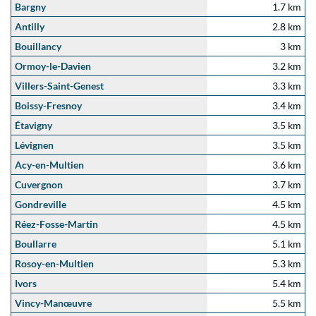
Bargny
1.7 km
Antilly
2.8 km
Bouillancy
3 km
Ormoy-le-Davien
3.2 km
Villers-Saint-Genest
3.3 km
Boissy-Fresnoy
3.4 km
Étavigny
3.5 km
Lévignen
3.5 km
Acy-en-Multien
3.6 km
Cuvergnon
3.7 km
Gondreville
4.5 km
Réez-Fosse-Martin
4.5 km
Boullarre
5.1 km
Rosoy-en-Multien
5.3 km
Ivors
5.4 km
Vincy-Manœuvre
5.5 km