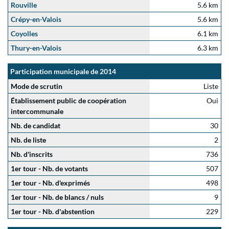
Rouville
5.6 km
Crépy-en-Valois
5.6 km
Coyolles
6.1 km
Thury-en-Valois
6.3 km
Participation municipale de 2014
Mode de scrutin
Liste
Établissement public de coopération
Oui
intercommunale
Nb. de candidat
30
Nb. de liste
2
Nb. d'inscrits
736
1er tour - Nb. de votants
507
1er tour - Nb. d'exprimés
498
1er tour - Nb. de blancs / nuls
9
1er tour - Nb. d'abstention
229