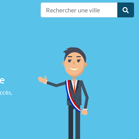
se
ccès,