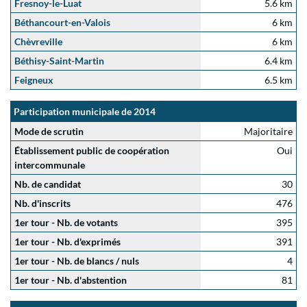
Fresnoy-le-Luat
5.6 km
Béthancourt-en-Valois
6 km
Chèvreville
6 km
Béthisy-Saint-Martin
6.4 km
Feigneux
6.5 km
Participation municipale de 2014
Mode de scrutin
Majoritaire
Établissement public de coopération
Oui
intercommunale
Nb. de candidat
30
Nb. d'inscrits
476
1er tour - Nb. de votants
395
1er tour - Nb. d'exprimés
391
1er tour - Nb. de blancs / nuls
4
1er tour - Nb. d'abstention
81