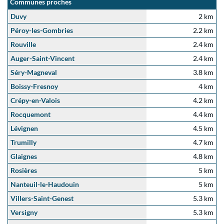
Communes proches
Duvy
2 km
Péroy-les-Gombries
2.2 km
Rouville
2.4 km
Auger-Saint-Vincent
2.4 km
Séry-Magneval
3.8 km
Boissy-Fresnoy
4 km
Crépy-en-Valois
4.2 km
Rocquemont
4.4 km
Lévignen
4.5 km
Trumilly
4.7 km
Glaignes
4.8 km
Rosières
5 km
Nanteuil-le-Haudouin
5 km
Villers-Saint-Genest
5.3 km
Versigny
5.3 km