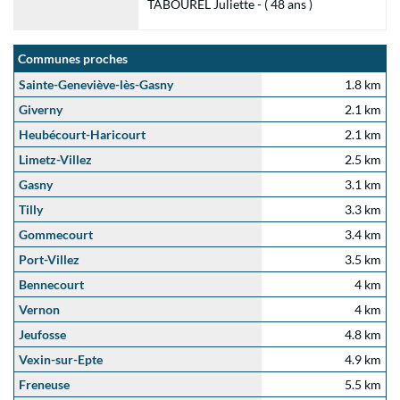
TABOUREL Juliette - ( 48 ans )
Communes proches
Sainte-Geneviève-lès-Gasny
1.8 km
Giverny
2.1 km
Heubécourt-Haricourt
2.1 km
Limetz-Villez
2.5 km
Gasny
3.1 km
Tilly
3.3 km
Gommecourt
3.4 km
Port-Villez
3.5 km
Bennecourt
4 km
Vernon
4 km
Jeufosse
4.8 km
Vexin-sur-Epte
4.9 km
Freneuse
5.5 km