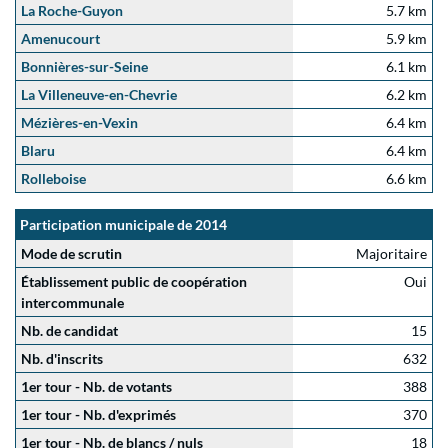
La Roche-Guyon
5.7 km
Amenucourt
5.9 km
Bonnières-sur-Seine
6.1 km
La Villeneuve-en-Chevrie
6.2 km
Mézières-en-Vexin
6.4 km
Blaru
6.4 km
Rolleboise
6.6 km
Participation municipale de 2014
Mode de scrutin
Majoritaire
Établissement public de coopération
Oui
intercommunale
Nb. de candidat
15
Nb. d'inscrits
632
1er tour - Nb. de votants
388
1er tour - Nb. d'exprimés
370
1er tour - Nb. de blancs / nuls
18