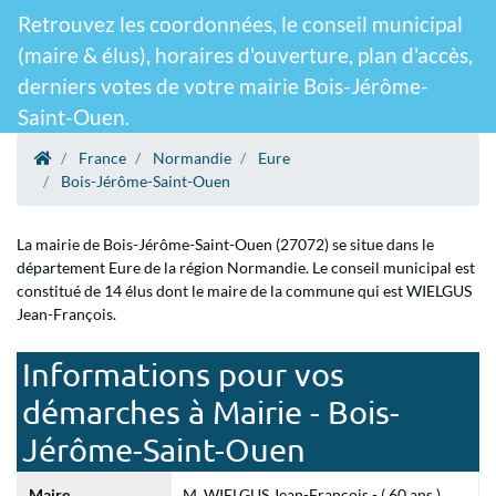
Retrouvez les coordonnées, le conseil municipal
(maire & élus), horaires d'ouverture, plan d'accès,
derniers votes de votre mairie Bois-Jérôme-
Saint-Ouen.
France
Normandie
Eure
Bois-Jérôme-Saint-Ouen
La mairie de Bois-Jérôme-Saint-Ouen (27072) se situe dans le
département Eure de la région Normandie. Le conseil municipal est
constitué de 14 élus dont le maire de la commune qui est WIELGUS
Jean-François.
Informations pour vos
démarches à Mairie - Bois-
Jérôme-Saint-Ouen
Maire
M. WIELGUS Jean-François - ( 60 ans )