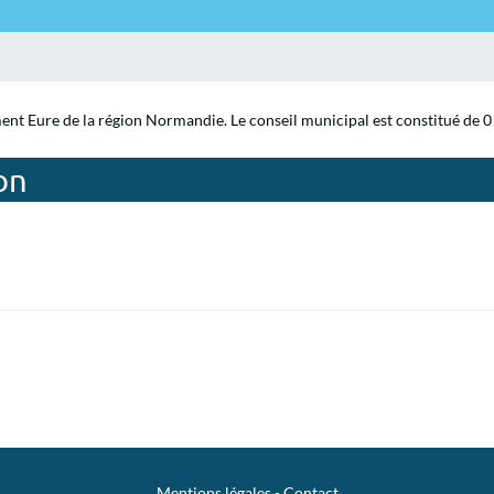
ent Eure de la région Normandie. Le conseil municipal est constitué de 0 
on
Mentions légales
-
Contact